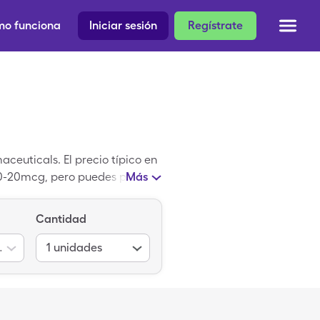
o funciona
Iniciar sesión
Regístrate
ceuticals. El precio típico en
, 90-20mcg, pero puedes pagar
Más
ca de Dolishale con tu una
el-Ethinyl Estradiol
Cantidad
, 90-20mcg
1
unidades