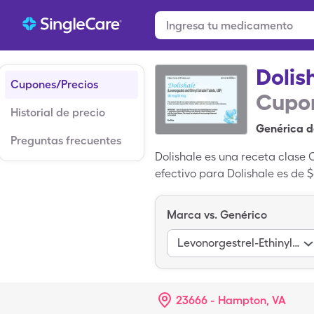
Dolis
Cupones/Precios
Cupon
Historial de precio
Genérica d
Preguntas frecuentes
Dolishale es una receta clase 
efectivo para Dolishale es de 
$27.02 por 1, paquete dispensa
tarjeta de ahorros de SingleCa
Marca vs. Genérico
(Continuous) es la versión gené
Levonorgestrel-Ethinyl Estrad
23666 - Hampton, VA