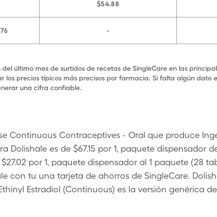
$54.88
.76
-
s del último mes de surtidos de recetas de SingleCare en las principa
 los precios típicos más precisos por farmacia. Si falta algún dato 
nerar una cifra confiable.
ase Continuous Contraceptives - Oral que produce Ing
ra Dolishale es de $67.15 por 1, paquete dispensador de
27.02 por 1, paquete dispensador al 1 paquete (28 tab
ale con tu una tarjeta de ahorros de SingleCare. Doli
thinyl Estradiol (Continuous) es la versión genérica de