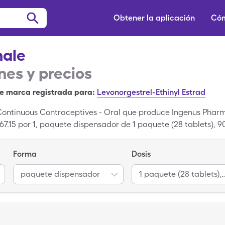
Obtener la aplicación
Cóm
hale
es y precios
e marca registrada para:
Levonorgestrel-Ethinyl Estrad
Continuous Contraceptives - Oral que produce Ingenus Pharma
$67.15 por 1, paquete dispensador de 1 paquete (28 tablets)
dor al 1 paquete (28 tablets), 90-20mcg de la versión genéri
re. Dolishale es una droga de marca registrada; Levonorgestr
Forma
Dosis
rica de Dolishale.
paquete dispensador
1 paquete (28 tablets)