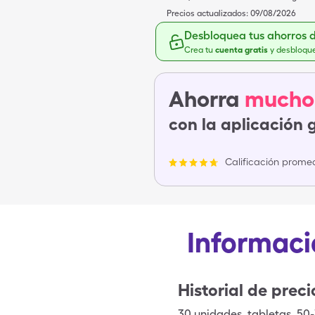
Precios actualizados:
09/08/2026
Desbloquea tus ahorros 
Crea tu
cuenta gratis
y desbloqu
Ahorra
mucho
con la aplicación 
Calificación promed
Informaci
Historial de preci
30
unidades
,
tabletas
,
50