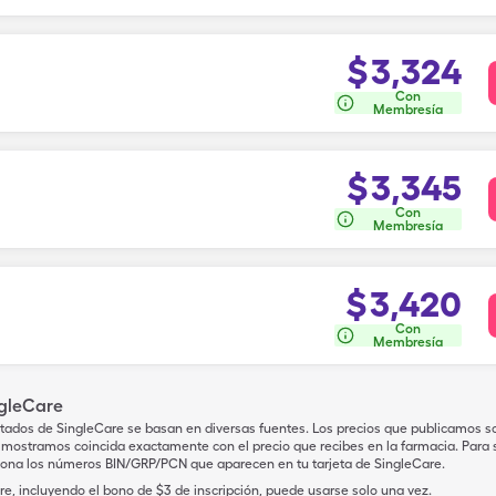
$
3,324
Con
Membresía
$
3,345
Con
Membresía
$
3,420
Con
Membresía
ngleCare
tados de SingleCare se basan en diversas fuentes. Los precios que publicamos s
mostramos coincida exactamente con el precio que recibes en la farmacia. Para sa
iona los números BIN/GRP/PCN que aparecen en tu tarjeta de SingleCare.
e, incluyendo el bono de $3 de inscripción, puede usarse solo una vez.