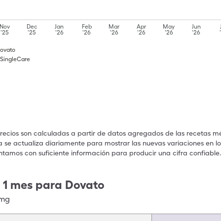
Nov
Dec
Jan
Feb
Mar
Apr
May
Jun
'25
'25
'26
'26
'26
'26
'26
'26
Dovato
 SingleCare
precios son calculadas a partir de datos agregados de las recetas m
a se actualiza diariamente para mostrar las nuevas variaciones en los
ntamos con suficiente información para producir una cifra confiable
 1 mes para Dovato
0mg