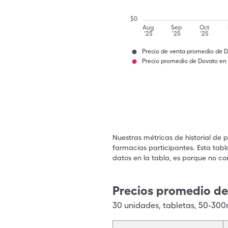
$
0
Aug
Sep
Oct
'25
'25
'25
Precio de venta promedio de 
Precio promedio de Dovato en
Nuestras métricas de historial de 
farmacias participantes. Esta tabl
datos en la tabla, es porque no co
Precios promedio de
30
unidades
,
tabletas
,
50-30