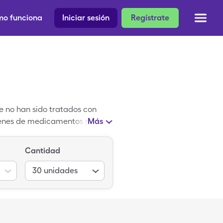
o funciona
Iniciar sesión
Regístrate
e no han sido tratados con
menes de medicamentos para el
Más
s ingredientes, dolutegravir y
sarrollar el síndrome de
Cantidad
3 por 30, 50-300mg tabletas,
de descuento en medicamentos
30
unidades