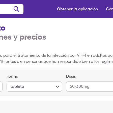
Obtener la aplicación
Cóm
to
es y precios
para el tratamiento de la infección por VIH-1 en adultos qu
IH antes o en personas que han respondido bien a los regí
e mala respuesta a regímenes anteriores. Dovato contiene do
no curará el VIH, pero puede disminuir la probabilidad de de
Forma
Dosis
SIDA). El precio promedio de venta de Dovato es de $4,183.4
6.33 por 30, 50-300mg tabletas de Dovato con una tarjeta 
tableta
50-300mg