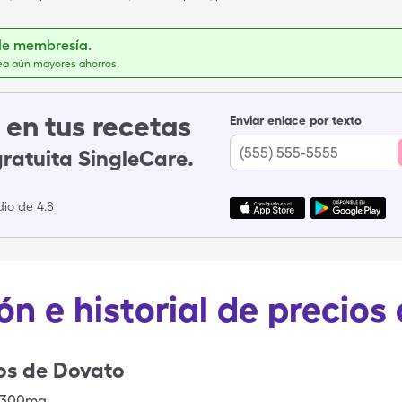
de membresía.
ea aún mayores ahorros.
en tus recetas
Enviar enlace por texto
gratuita SingleCare.
io de 4.8
ón e historial de precios
os de
Dovato
-300mg