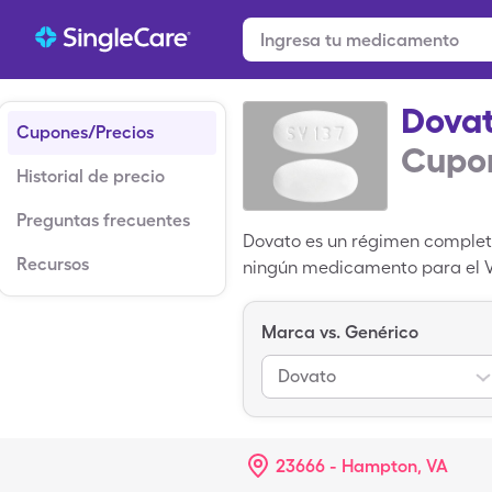
Dova
Cupones/Precios
Cupon
Historial de precio
Preguntas frecuentes
Dovato es un régimen completo 
Recursos
ningún medicamento para el V
VIH y no tienen antecedentes d
lamivudina. Este medicamento 
Marca vs. Genérico
inmunodeficiencia adquirida (
pero puedes pagar solo $3,16
Dovato
recetados de SingleCare.
23666 - Hampton, VA