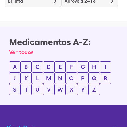
Brilinta
Aurovela 24 Fe
Medicamentos A-Z:
Ver todos
A
B
C
D
E
F
G
H
I
J
K
L
M
N
O
P
Q
R
S
T
U
V
W
X
Y
Z