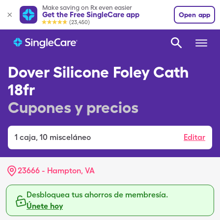
Make saving on Rx even easier
Get the Free SingleCare app
Open app
(23,450)
Dover Silicone Foley Cath
18fr
Cupones y precios
1
caja
,
10 misceláneo
Editar
23666 - Hampton, VA
Desbloquea tus ahorros de membresía.
Únete hoy