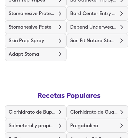
Stomahesive Protective
Bard Center Entry Close System
Stomahesive Paste
Depend Underwear Large
Skin Prep Spray
Sur-Fit Natura Stomahesive
Adapt Stoma
Recetas Populares
Clorhidrato de Bupropión
Clorhidrato de Guanfacina
Salmeterol y propionato de fluticasona
Pregabalina