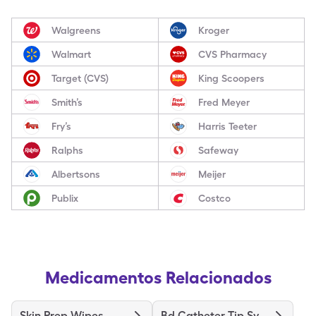
Walgreens
Kroger
Walmart
CVS Pharmacy
Target (CVS)
King Scoopers
Smith’s
Fred Meyer
Fry’s
Harris Teeter
Ralphs
Safeway
Albertsons
Meijer
Publix
Costco
Medicamentos Relacionados
Skin Prep Wipes
Bd Catheter Tip Syringe