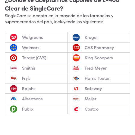
¿Dónde se aceptan los cupones de
E-400
Clear
de SingleCare?
SingleCare se acepta en la mayoría de las farmacias y
supermercados del país, incluyendo los siguientes:
Walgreens
Kroger
Walmart
CVS Pharmacy
Target (CVS)
King Scoopers
Smith’s
Fred Meyer
Fry’s
Harris Teeter
Ralphs
Safeway
Albertsons
Meijer
Publix
Costco