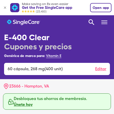
Make saving on Rx even easier
Get the Free SingleCare app
Open app
(23,450)
E-400 Clear
Cupones y precios
Genérica de marca para:
Vitamin E
60
cápsula
,
268 mg(400 unit)
Editar
23666 - Hampton, VA
Desbloquea tus ahorros de membresía.
Únete hoy