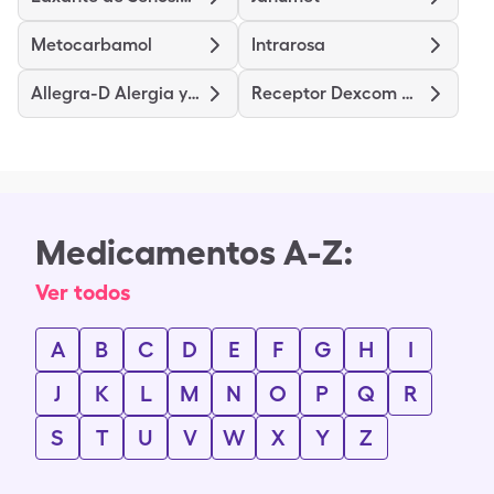
Metocarbamol
Intrarosa
Allegra-D Alergia y congestión
Receptor Dexcom G6
Medicamentos A-Z:
Ver todos
A
B
C
D
E
F
G
H
I
J
K
L
M
N
O
P
Q
R
S
T
U
V
W
X
Y
Z