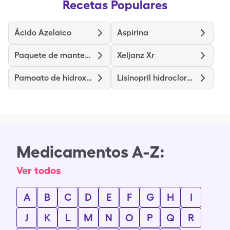
Recetas Populares
Ácido Azelaico
Aspirina
Paquete de mantenimiento Imvexxy
Xeljanz Xr
Pamoato de hidroxizina
Lisinopril hidroclorotiazida
Medicamentos A-Z:
Ver todos
A
B
C
D
E
F
G
H
I
J
K
L
M
N
O
P
Q
R