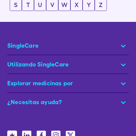
S
T
U
V
W
X
Y
Z
SingleCare
Utilizando SingleCare
Explorar medicinas por
¿Necesitas ayuda?