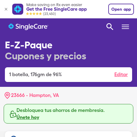
Make saving on Rx even easier
Get the Free SingleCare app
Open app
(23,450)
E-Z-Paque
Cupones y precios
1
botella
,
176gm de 96%
Editar
23666 - Hampton, VA
Desbloquea tus ahorros de membresía.
Únete hoy