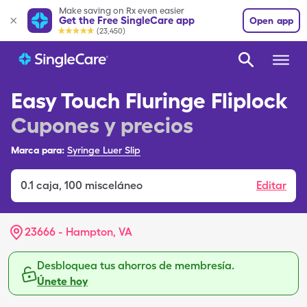
Make saving on Rx even easier
Get the Free SingleCare app
Open app
(23,450)
Easy Touch Fluringe Fliplock
Cupones y precios
Marca para:
Syringe Luer Slip
0.1
caja
,
100 misceláneo
Editar
23666 - Hampton, VA
Desbloquea tus ahorros de membresía.
Únete hoy