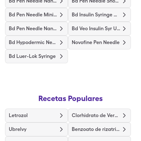
Bd Pen Needle Nano 2Nd Gen
Bd Pen Needle Short Ultrafine
Bd Pen Needle Mini Ultrafine
Bd Insulin Syringe Ultrafine
Bd Pen Needle Nano Ultrafine
Bd Veo Insulin Syr Ultrafine
Bd Hypodermic Needle
Novofine Pen Needle
Bd Luer-Lok Syringe
Recetas Populares
Letrozol
Clorhidrato de Verapamilo de Liberación Prolongada
Ubrelvy
Benzoato de rizatriptán