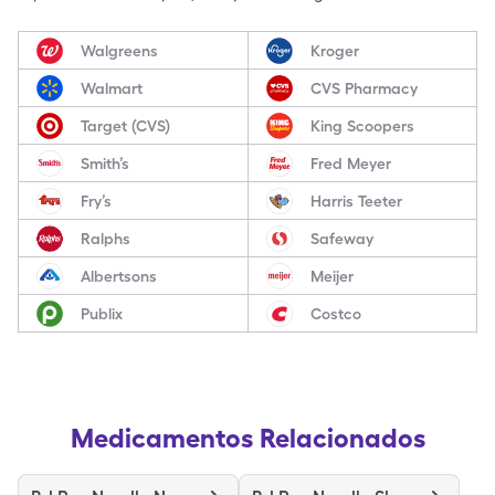
Walgreens
Kroger
Walmart
CVS Pharmacy
Target (CVS)
King Scoopers
Smith’s
Fred Meyer
Fry’s
Harris Teeter
Ralphs
Safeway
Albertsons
Meijer
Publix
Costco
Medicamentos Relacionados