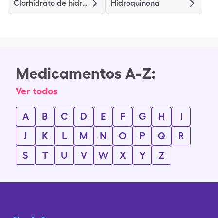
Clorhidrato de hidroxizina
Hidroquinona
Medicamentos A-Z:
Ver todos
A
B
C
D
E
F
G
H
I
J
K
L
M
N
O
P
Q
R
S
T
U
V
W
X
Y
Z