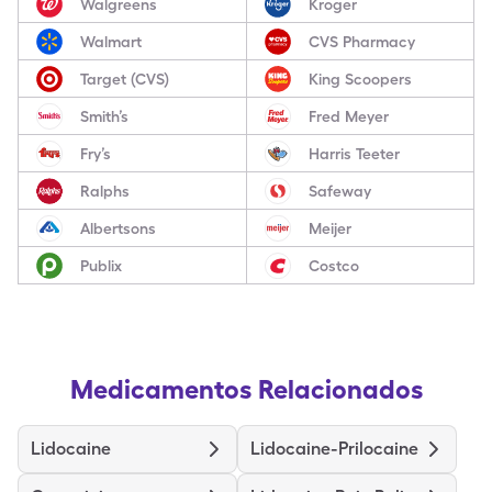
Walgreens
Kroger
Walmart
CVS Pharmacy
Target (CVS)
King Scoopers
Smith’s
Fred Meyer
Fry’s
Harris Teeter
Ralphs
Safeway
Albertsons
Meijer
Publix
Costco
Medicamentos Relacionados
Lidocaine
Lidocaine-Prilocaine