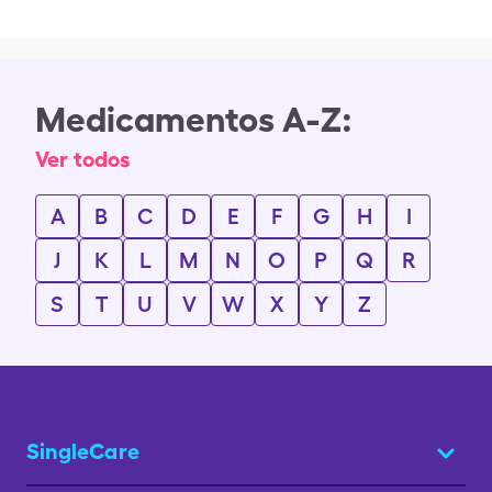
Medicamentos A-Z:
Ver todos
A
B
C
D
E
F
G
H
I
J
K
L
M
N
O
P
Q
R
S
T
U
V
W
X
Y
Z
SingleCare