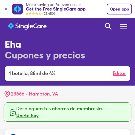
Make saving on Rx even easier
Get the Free SingleCare app
Open app
(23,450)
Eha
Cupones y precios
1
botella
,
88ml de 4%
Editar
23666 - Hampton, VA
Desbloquea tus ahorros de membresía.
Únete hoy