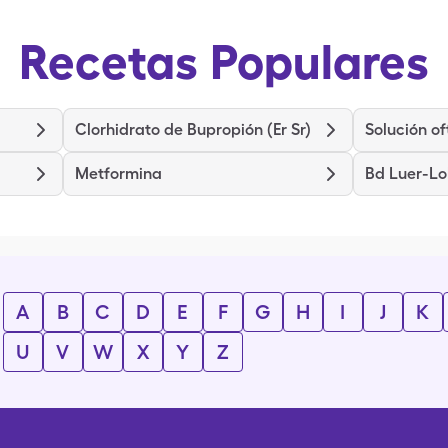
Recetas Populares
Clorhidrato de Bupropión (Er Sr)
Metformina
Bd Luer-Lo
A
B
C
D
E
F
G
H
I
J
K
U
V
W
X
Y
Z