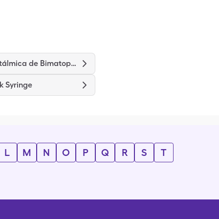
Solución oftálmica de Bimatoprost
k Syringe
L
M
N
O
P
Q
R
S
T