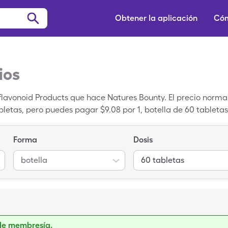
Obtener la aplicación
Cóm
ios
flavonoid Products que hace Natures Bounty. El precio normal
tabletas, pero puedes pagar $9.08 por 1, botella de 60 tablet
ngleCare.
Forma
Dosis
botella
60 tabletas
de membresía.