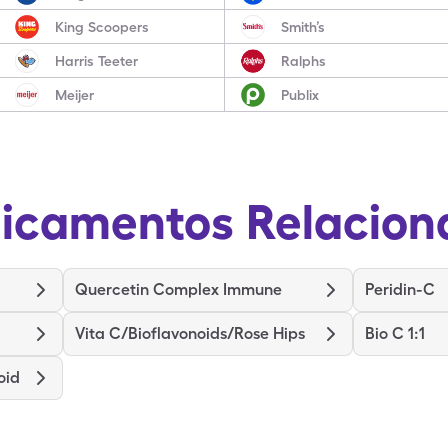
King Scoopers
Smith’s
Harris Teeter
Ralphs
Meijer
Publix
icamentos Relacion
Quercetin Complex Immune
Peridin-C
Vita C/Bioflavonoids/Rose Hips
Bio C 1:1
oid