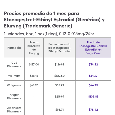
Precios promedio de 1 mes para
Etonogestrel-Ethinyl Estradiol (Genérico) y
Eluryng (Trademark Generic)
1
unidades
,
box
,
1 box(1 ring), 0.12-0.015mg/24hr
Precio
Precio de
Precio minorista
minorista
Etonogestrel-Ethinyl
Farmacia
de Etonogestrel-
de
Estradiol en
Ethinyl Estradiol
Eluryng
SingleCare
CVS
$127.00
$126.99
$34.82
Pharmacy
Walmart
$68.15
$122.50
$51.37
Walgreens
$68.96
$68.99
$66.29
Kroger
-
$219.99
$105.83
Pharmacy
Albertsons
-
$98.31
$78.42
Pharmacy