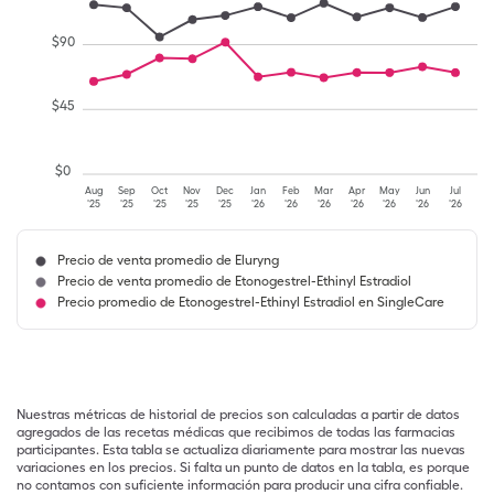
$
90
$
45
$
0
Aug
Sep
Oct
Nov
Dec
Jan
Feb
Mar
Apr
May
Jun
Jul
'25
'25
'25
'25
'25
'26
'26
'26
'26
'26
'26
'26
Precio de venta promedio de Eluryng
Precio de venta promedio de Etonogestrel-Ethinyl Estradiol
Precio promedio de Etonogestrel-Ethinyl Estradiol en SingleCare
Nuestras métricas de historial de precios son calculadas a partir de datos
agregados de las recetas médicas que recibimos de todas las farmacias
participantes. Esta tabla se actualiza diariamente para mostrar las nuevas
variaciones en los precios. Si falta un punto de datos en la tabla, es porque
no contamos con suficiente información para producir una cifra confiable.