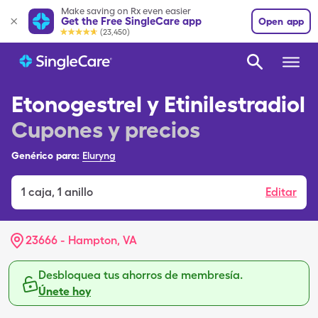
Make saving on Rx even easier
Get the Free SingleCare app
Open app
(23,450)
Etonogestrel y Etinilestradiol
Cupones y precios
Genérico para:
Eluryng
1
caja
,
1 anillo
Editar
23666 - Hampton, VA
Desbloquea tus ahorros de membresía.
Únete hoy