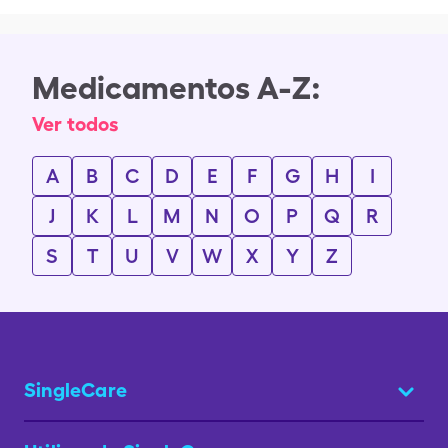
Medicamentos A-Z:
Ver todos
A
B
C
D
E
F
G
H
I
J
K
L
M
N
O
P
Q
R
S
T
U
V
W
X
Y
Z
SingleCare