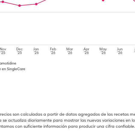
Nov
Dec
Jan
Feb
Mar
Apr
May
Jun
'25
'25
'26
'26
'26
'26
'26
'26
Famotidine
e en SingleCare
precios son calculadas a partir de datos agregados de las recetas m
a se actualiza diariamente para mostrar las nuevas variaciones en los
ntamos con suficiente información para producir una cifra confiable