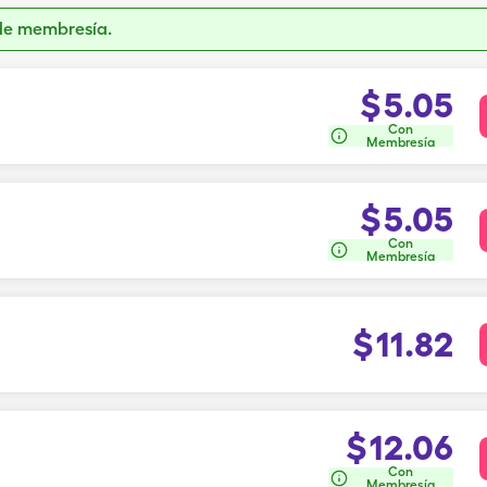
de membresía.
$
5.05
Con
Membresía
$
5.05
Con
Membresía
$
11.82
$
12.06
Con
Membresía