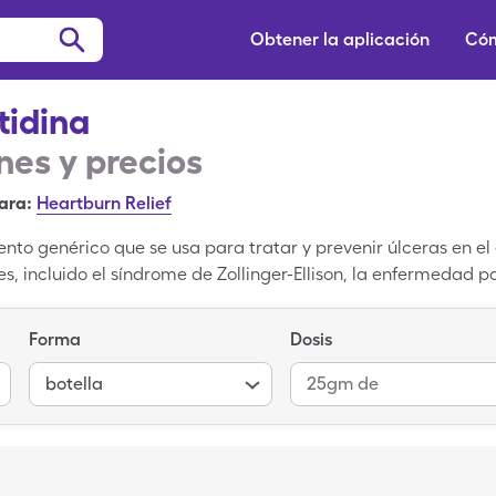
Obtener la aplicación
Cóm
idina
es y precios
ara:
Heartburn Relief
o genérico que se usa para tratar y prevenir úlceras en el 
s, incluido el síndrome de Zollinger-Ellison, la enfermedad po
las que el ácido regresa del estómago al esófago y causa ac
epcid. La Famotidina cuesta $89.32 por cada 60 tabletas de 
Forma
Dosis
da 60 tabletas de 20mg con un cupón de Famotidina de Sing
ratuitos desde nuestro sitio web, puedes usarlos en farmac
botella
25gm de