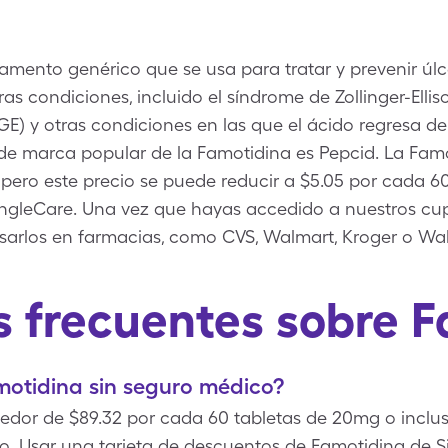
mento genérico que se usa para tratar y prevenir úlc
tras condiciones, incluido el síndrome de Zollinger-Elli
GE) y otras condiciones en las que el ácido regresa d
de marca popular de la Famotidina es Pepcid. La Famo
pero este precio se puede reducir a $5.05 por cada 
ngleCare. Una vez que hayas accedido a nuestros cu
usarlos en farmacias, como CVS, Walmart, Kroger o Wa
 frecuentes sobre 
motidina sin seguro médico?
edor de $89.32 por cada 60 tabletas de 20mg o inclus
o. Usar una tarjeta de descuentos de Famotidina de 