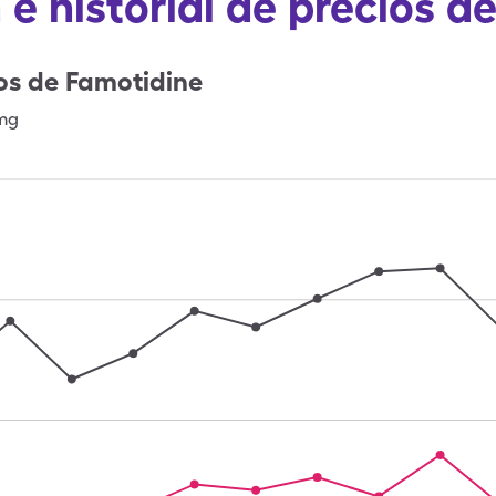
 e historial de precios d
os de
Famotidine
mg