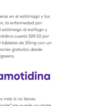
eras en el estómago y los
son, la enfermedad por
el estómago al esófago y
tidina cuesta $89.32 por
60 tabletas de 20mg con un
pones gratuitos desde
lgreens.
Famotidina
o más si no tienes
SingleCare puede ayudarte