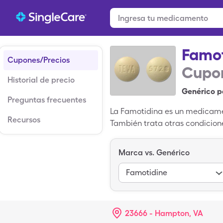
Famot
Cupones/Precios
Cupon
Historial de precio
Genérico p
Preguntas frecuentes
La Famotidina es un medicament
Recursos
También trata otras condicione
(ERGE) y otras condiciones en 
popular de la Famotidina es P
Marca vs. Genérico
puede reducir a $5.05 por ca
accedido a nuestros cupones g
Famotidine
o Walgreens.
23666 - Hampton, VA