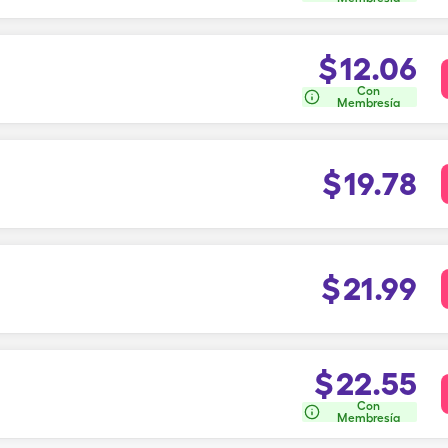
$
12.06
Con
Membresía
$
19.78
$
21.99
$
22.55
Con
Membresía