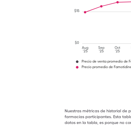
$
15
$
0
Aug
Sep
Oct
'25
'25
'25
Precio de venta promedio de 
Precio promedio de Famotidin
Nuestras métricas de historial de 
farmacias participantes. Esta tabl
datos en la tabla, es porque no co