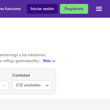
o funciona
Iniciar sesión
Regístrate
estómago y los intestinos.
r reflujo gastroesofágico
Más
idez. Una versión de marca
20mg, pero este precio se
Cantidad
leCare. Una vez que hayas
ias, como CVS, Walmart, Kroger
0.12
unidades