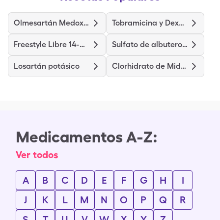
Olmesartán Medoxomilo
Tobramicina y Dexametasona
Freestyle Libre 14-Day System
Sulfato de albuterol hfa
Losartán potásico
Clorhidrato de Midodrina
Medicamentos A-Z:
Ver todos
A
B
C
D
E
F
G
H
I
J
K
L
M
N
O
P
Q
R
S
T
U
V
W
X
Y
Z