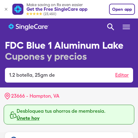
Make saving on Rx even easier
Get the Free SingleCare app
Open app
(23,450)
FDC Blue 1 Aluminum Lake
Cupones y precios
1.2
botella
,
25gm de
Editar
23666 - Hampton, VA
Desbloquea tus ahorros de membresía.
Únete hoy