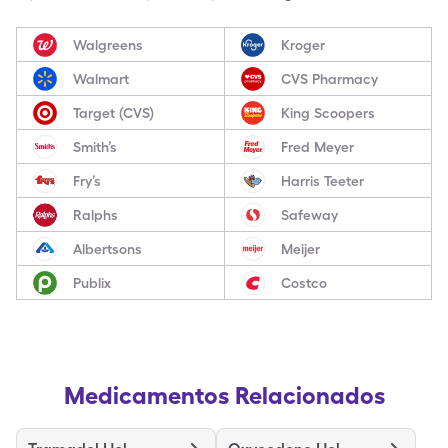
Walgreens
Kroger
Walmart
CVS Pharmacy
Target (CVS)
King Scoopers
Smith’s
Fred Meyer
Fry’s
Harris Teeter
Ralphs
Safeway
Albertsons
Meijer
Publix
Costco
Medicamentos Relacionados