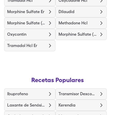
Tramadol Hcl
Oxycodone Hcl
Morphine Sulfate Er
Dilaudid
Morphine Sulfate (Concentrate)
Methadone Hcl
Oxycontin
Morphine Sulfate (Pf)
Tramadol Hcl Er
Recetas Populares
Ibuprofeno
Transmisor Dexcom G6
Laxante de Senósidos
Kerendia