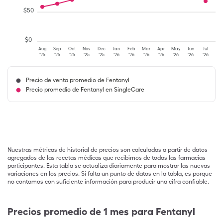
$
50
$
0
Aug
Sep
Oct
Nov
Dec
Jan
Feb
Mar
Apr
May
Jun
Jul
'25
'25
'25
'25
'25
'26
'26
'26
'26
'26
'26
'26
Precio de venta promedio de Fentanyl
Precio promedio de Fentanyl en SingleCare
Nuestras métricas de historial de precios son calculadas a partir de datos
agregados de las recetas médicas que recibimos de todas las farmacias
participantes. Esta tabla se actualiza diariamente para mostrar las nuevas
variaciones en los precios. Si falta un punto de datos en la tabla, es porque
no contamos con suficiente información para producir una cifra confiable.
Precios promedio de 1 mes para Fentanyl