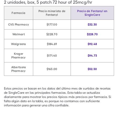
2
unidades
,
box
,
5 patch 72 hour of 25mcg/hr
Precio minorista de
Precio de Fentanyl en
Farmacia
Fentanyl
SingleCare
CVS Pharmacy
$177.00
$32.30
Walmart
$228.70
$228.70
Walgreens
$184.69
$92.48
Kroger
$171.40
$94.73
Pharmacy
Albertsons
$163.00
$52.50
Pharmacy
Estos precios se basan en los datos del último mes de surtidos de recetas
de SingleCare en las principales farmacias. Esta tabla se actualiza
diariamente para mostrar los precios típicos más precisos por farmacia. Si
falta algún dato en la tabla, es porque no contamos con suficiente
información para generar una cifra confiable.