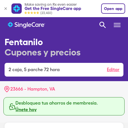
Make saving on Rx even easier
Get the Free SingleCare app
Open app
(23,450)
Fentanilo
Cupones y precios
2
caja
,
5 parche 72 hora
Editar
23666 - Hampton, VA
Desbloquea tus ahorros de membresía.
Únete hoy