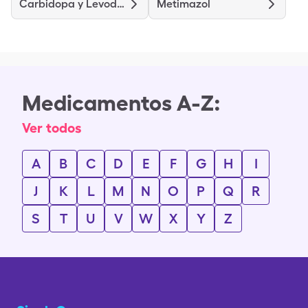
Carbidopa y Levodopa or Levocarb y Co-Careldopa
Metimazol
Medicamentos A-Z:
Ver todos
A
B
C
D
E
F
G
H
I
J
K
L
M
N
O
P
Q
R
S
T
U
V
W
X
Y
Z