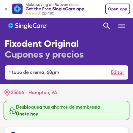
Make saving on Rx even easier
Get the Free SingleCare app
Open app
(23,450)
Fixodent Original
Cupones y precios
1
tubo de crema
,
68gm
Editar
23666 - Hampton, VA
Desbloquea tus ahorros de membresía.
Únete hoy