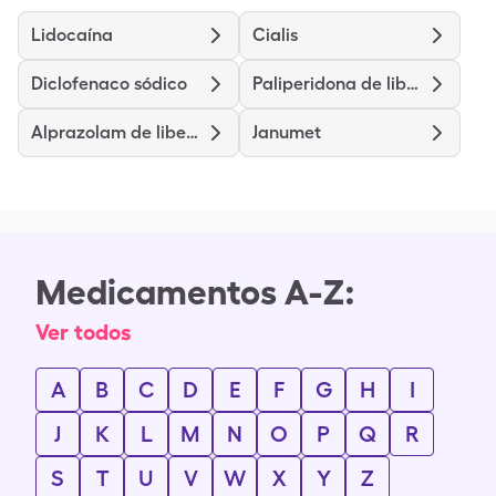
Lidocaína
Cialis
Diclofenaco sódico
Paliperidona de liberación prolongada
Alprazolam de liberación prolongada (Er)
Janumet
Medicamentos A-Z:
Ver todos
A
B
C
D
E
F
G
H
I
J
K
L
M
N
O
P
Q
R
S
T
U
V
W
X
Y
Z