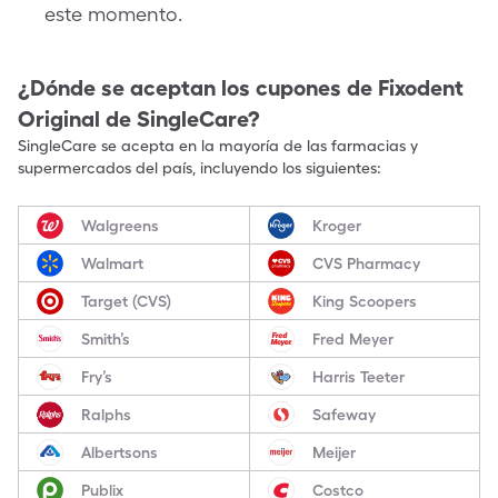
este momento.
¿Dónde se aceptan los cupones de
Fixodent
Original
de SingleCare?
SingleCare se acepta en la mayoría de las farmacias y
supermercados del país, incluyendo los siguientes:
Walgreens
Kroger
Walmart
CVS Pharmacy
Target (CVS)
King Scoopers
Smith’s
Fred Meyer
Fry’s
Harris Teeter
Ralphs
Safeway
Albertsons
Meijer
Publix
Costco