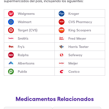
supermercados del país, incluyendo los siguientes:
Walgreens
Kroger
Walmart
CVS Pharmacy
Target (CVS)
King Scoopers
Smith’s
Fred Meyer
Fry’s
Harris Teeter
Ralphs
Safeway
Albertsons
Meijer
Publix
Costco
Medicamentos Relacionados