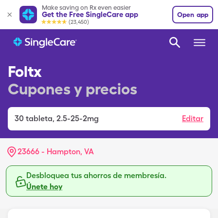
Make saving on Rx even easier
Get the Free SingleCare app
Open app
(23,450)
Foltx
Cupones y precios
30
tableta
,
2.5-25-2mg
Editar
23666 - Hampton, VA
Desbloquea tus ahorros de membresía.
Únete hoy