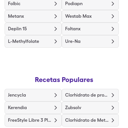
Folbic
Podiapn
Metanx
Westab Max
Deplin 15
Foltanx
L-Methylfolate
Ure-Na
Recetas Populares
Jencycla
Clorhidrato de prometazina
Kerendia
Zubsolv
FreeStyle Libre 3 Plus Sensor
Clorhidrato de Metadona