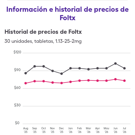
Información e historial de precios de
Foltx
Historial de precios de
Foltx
30
unidades
,
tabletas
,
1.13-25-2mg
$
120
$
90
$
60
$
30
$
0
Aug
Sep
Oct
Nov
Dec
Jan
Feb
Mar
Apr
May
Jun
Jul
'25
'25
'25
'25
'25
'26
'26
'26
'26
'26
'26
'26