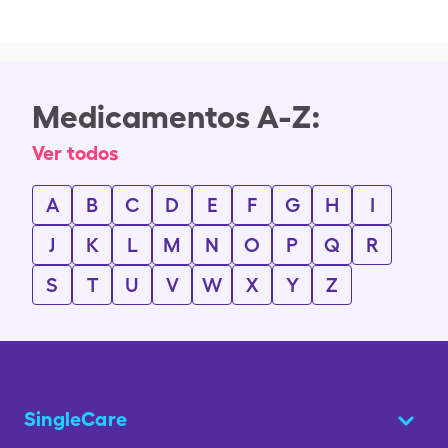
Medicamentos A-Z:
Ver todos
A
B
C
D
E
F
G
H
I
J
K
L
M
N
O
P
Q
R
S
T
U
V
W
X
Y
Z
SingleCare