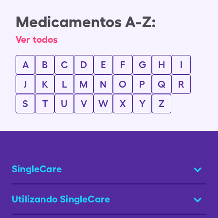
Medicamentos A-Z:
Ver todos
A
B
C
D
E
F
G
H
I
J
K
L
M
N
O
P
Q
R
S
T
U
V
W
X
Y
Z
SingleCare
Utilizando SingleCare