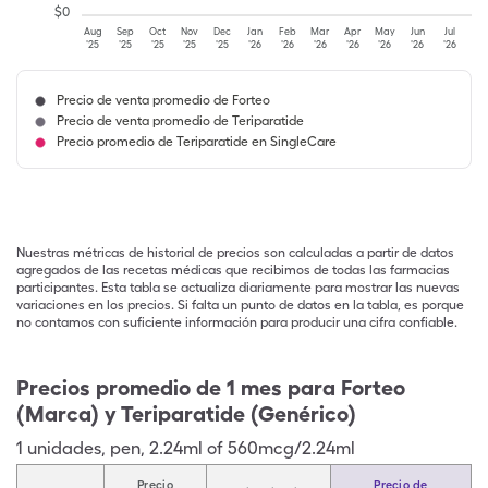
$
0
Aug
Sep
Oct
Nov
Dec
Jan
Feb
Mar
Apr
May
Jun
Jul
'25
'25
'25
'25
'25
'26
'26
'26
'26
'26
'26
'26
Precio de venta promedio de Forteo
Precio de venta promedio de Teriparatide
Precio promedio de Teriparatide en SingleCare
Nuestras métricas de historial de precios son calculadas a partir de datos
agregados de las recetas médicas que recibimos de todas las farmacias
participantes. Esta tabla se actualiza diariamente para mostrar las nuevas
variaciones en los precios. Si falta un punto de datos en la tabla, es porque
no contamos con suficiente información para producir una cifra confiable.
Precios promedio de 1 mes para Forteo
(Marca) y Teriparatide (Genérico)
1
unidades
,
pen
,
2.24ml of 560mcg/2.24ml
Precio
Precio de