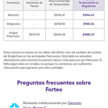
Precio minorista
Farmacia
minorista de
Teriparatide en
de Teriparatide
Forteo
SingleCare
Walmart
-
$1946.47
$1946.47
Walgreens
-
$4748.98
$1185.34
Kroger
$5147.99
$4326.68
$3280.07
Pharmacy
Estos precios se basan en los datos del último mes de surtidos de recetas
de SingleCare en las principales farmacias. Esta tabla se actualiza
diariamente para mostrar los precios típicos más precisos por farmacia. Si
falta algún dato en la tabla, es porque no contamos con suficiente
información para generar una cifra confiable.
Preguntas frecuentes sobre
Forteo
Revisada médicamente por
Gerardo
Sison
,
Pharm.D.