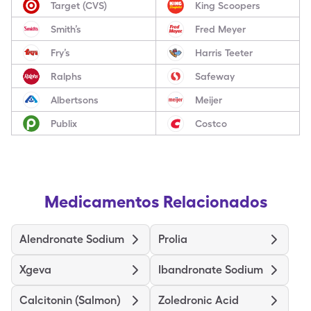
Target (CVS)
King Scoopers
Smith’s
Fred Meyer
Fry’s
Harris Teeter
Ralphs
Safeway
Albertsons
Meijer
Publix
Costco
Medicamentos Relacionados
Alendronate Sodium
Prolia
Xgeva
Ibandronate Sodium
Calcitonin (Salmon)
Zoledronic Acid