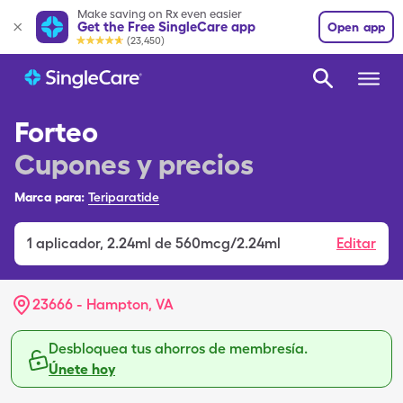
Make saving on Rx even easier
Get the Free SingleCare app
Open app
(23,450)
Forteo
Cupones y precios
Marca para:
Teriparatide
1
aplicador
,
2.24ml de 560mcg/2.24ml
Editar
23666 - Hampton, VA
Desbloquea tus ahorros de membresía.
Únete hoy