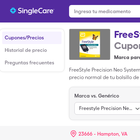
FreeS
Cupones/Precios
Cupon
Historial de precio
Marca par
Preguntas frecuentes
FreeStyle Precision Neo System
precio normal de tu bolsillo d
$23.24 por 1, caja de 1 paquet
medicamentos de SingleCare. 
Marca vs. Genérico
Monitoring Supplies es la vers
Freestyle Precision Neo System
23666 - Hampton, VA