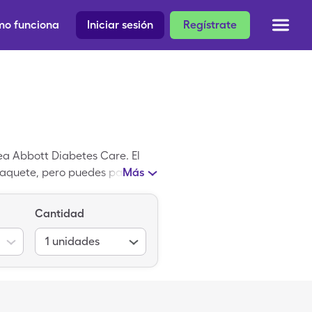
o funciona
Iniciar sesión
Regístrate
ea Abbott Diabetes Care. El
1 paquete, pero puedes pagar
Más
cuando usas un cupón de
egistrada; Blood Glucose
Cantidad
1
unidades