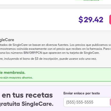
$
29.42
ngleCare
tados de SingleCare se basan en diversas fuentes. Los precios que publicamos s
mostramos coincida exactamente con el precio que recibes en la farmacia. Para sa
iona los números BIN/GRP/PCN que aparecen en tu tarjeta de SingleCare.
e, incluyendo el bono de $3 de inscripción, puede usarse solo una vez.
de membresía.
ea aún mayores ahorros.
en tus recetas
Enviar enlace por texto
gratuita SingleCare.