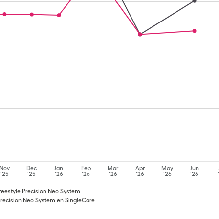
Nov
Dec
Jan
Feb
Mar
Apr
May
Jun
'25
'25
'26
'26
'26
'26
'26
'26
reestyle Precision Neo System
Precision Neo System en SingleCare