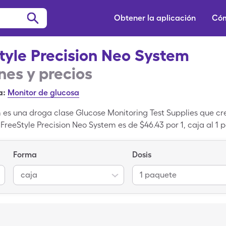
Obtener la aplicación
Cóm
tyle Precision Neo System
es y precios
a:
Monitor de glucosa
 es una droga clase Glucose Monitoring Test Supplies que cr
e FreeStyle Precision Neo System es de $46.43 por 1, caja al 
e de la versión genérica de FreeStyle Precision Neo System 
FreeStyle Precision Neo System es una medicina de marca r
Forma
Dosis
ión genérica de FreeStyle Precision Neo System.
caja
1 paquete