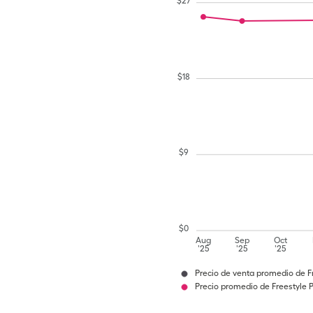
$
27
$
18
$
9
$
0
Aug
Sep
Oct
'25
'25
'25
Precio de venta promedio de F
Precio promedio de Freestyle 