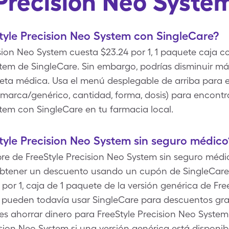
Precision Neo Syste
yle Precision Neo System con SingleCare?
ision Neo System cuesta $23.24 por 1, 1 paquete caja 
stem de SingleCare. Sin embargo, podrías disminuir m
eta médica. Usa el menú desplegable de arriba para esc
 marca/genérico, cantidad, forma, dosis) para encontr
stem con SingleCare en tu farmacia local.
yle Precision Neo System sin seguro médico
bre de FreeStyle Precision Neo System sin seguro médic
obtener un descuento usando un cupón de SingleCare 
or 1, caja de 1 paquete de la versión genérica de Fre
o pueden todavía usar SingleCare para descuentos grat
 ahorrar dinero para FreeStyle Precision Neo System
ision Neo System si una versión genérica está disponi