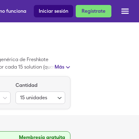
o funciona
Iniciar sesión
Regístrate
 genérica de Freshkote
 cada 15 solution (quantity in
Más
zando nuestra tarjeta de
Cantidad
15
unidades
Membresía gratuita