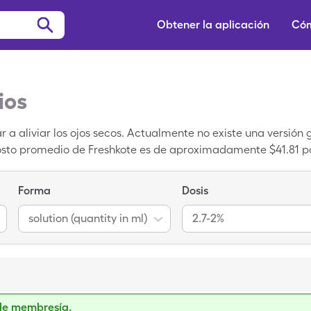
Obtener la aplicación
Cóm
ios
r a aliviar los ojos secos. Actualmente no existe una versión
osto promedio de Freshkote es de aproximadamente $41.81 por
uedes reducir significativamente el precio de Freshkote utili
en las farmacias participantes cerca de ti.
Forma
Dosis
solution (quantity in ml)
2.7-2%
de membresía.