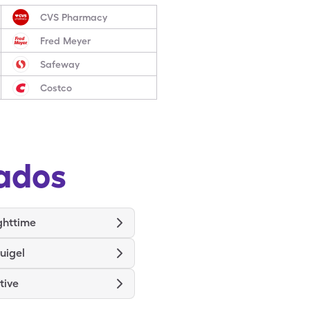
CVS Pharmacy
Fred Meyer
Safeway
Costco
ados
ghttime
uigel
tive