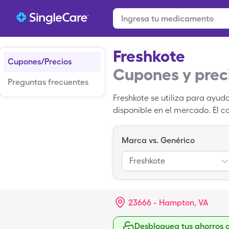
Freshkote
Cupones/Precios
Cupones y prec
Preguntas frecuentes
Freshkote se utiliza para ayuda
disponible en el mercado. El c
ml)s de 2.7-2%. Sin embargo, p
descuento Singlecare gratuita 
Marca vs. Genérico
Freshkote
23666 - Hampton, VA
Desbloquea tus ahorros 