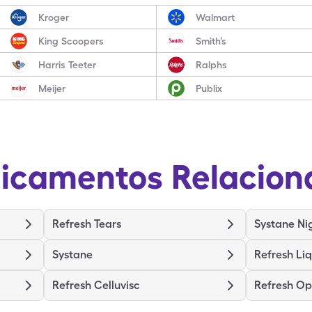
Kroger
Walmart
King Scoopers
Smith’s
Harris Teeter
Ralphs
Meijer
Publix
icamentos Relacion
Refresh Tears
Systane Ni
Systane
Refresh Liq
Refresh Celluvisc
Refresh Op