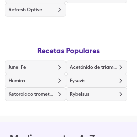
Refresh Optive
Recetas Populares
Junel Fe
Acetónido de triamcinolona
Humira
Eysuvis
Ketorolaco trometamina
Rybelsus