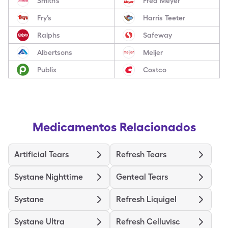
Smith’s
Fred Meyer
Fry’s
Harris Teeter
Ralphs
Safeway
Albertsons
Meijer
Publix
Costco
Medicamentos Relacionados
Artificial Tears
Refresh Tears
Systane Nighttime
Genteal Tears
Systane
Refresh Liquigel
Systane Ultra
Refresh Celluvisc