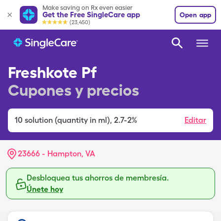
Make saving on Rx even easier
Get the Free SingleCare app
Open app
(23,450)
Freshkote Pf
Cupones y precios
10
solution (quantity in ml)
,
2.7-2%
Editar
23666 - Hampton, VA
Desbloquea tus ahorros de membresía.
Únete hoy