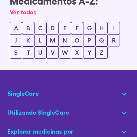
Medicamentos A-Z:
Ver todos
A
B
C
D
E
F
G
H
I
J
K
L
M
N
O
P
Q
R
S
T
U
V
W
X
Y
Z
SingleCare
Utilizando SingleCare
Explorar medicinas por