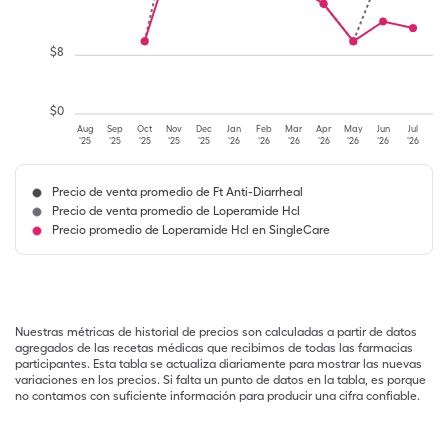
$
8
$
0
Aug
Sep
Oct
Nov
Dec
Jan
Feb
Mar
Apr
May
Jun
Jul
'25
'25
'25
'25
'25
'26
'26
'26
'26
'26
'26
'26
Precio de venta promedio de Ft Anti-Diarrheal
Precio de venta promedio de Loperamide Hcl
Precio promedio de Loperamide Hcl en SingleCare
Nuestras métricas de historial de precios son calculadas a partir de datos
agregados de las recetas médicas que recibimos de todas las farmacias
participantes. Esta tabla se actualiza diariamente para mostrar las nuevas
variaciones en los precios. Si falta un punto de datos en la tabla, es porque
no contamos con suficiente información para producir una cifra confiable.