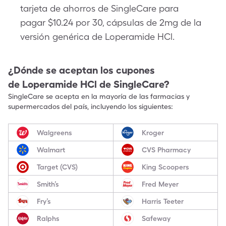
tarjeta de ahorros de SingleCare para
pagar $10.24 por 30, cápsulas de 2mg de la
versión genérica de Loperamide HCl.
¿Dónde se aceptan los cupones
de
Loperamide HCl
de SingleCare?
SingleCare se acepta en la mayoría de las farmacias y
supermercados del país, incluyendo los siguientes:
Walgreens
Kroger
Walmart
CVS Pharmacy
Target (CVS)
King Scoopers
Smith’s
Fred Meyer
Fry’s
Harris Teeter
Ralphs
Safeway