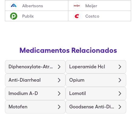
Albertsons
Meijer
Publix
Costco
Medicamentos Relacionados
Diphenoxylate-Atropine
Loperamide Hcl
Anti-Diarrheal
Opium
Imodium A-D
Lomotil
Motofen
Goodsense Anti-Diarrheal