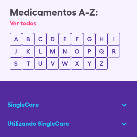
Medicamentos A-Z:
Ver todos
A
B
C
D
E
F
G
H
I
J
K
L
M
N
O
P
Q
R
S
T
U
V
W
X
Y
Z
SingleCare
Utilizando SingleCare