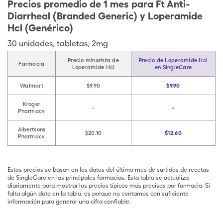
Precios promedio de 1 mes para Ft Anti-
Diarrheal (Branded Generic) y Loperamide
Hcl (Genérico)
30
unidades
,
tabletas
,
2mg
Precio minorista de
Precio de Loperamide Hcl
Farmacia
Loperamide Hcl
en SingleCare
Walmart
$9.90
$9.90
Kroger
-
-
Pharmacy
Albertsons
$20.10
$12.60
Pharmacy
Estos precios se basan en los datos del último mes de surtidos de recetas
de SingleCare en las principales farmacias. Esta tabla se actualiza
diariamente para mostrar los precios típicos más precisos por farmacia. Si
falta algún dato en la tabla, es porque no contamos con suficiente
información para generar una cifra confiable.