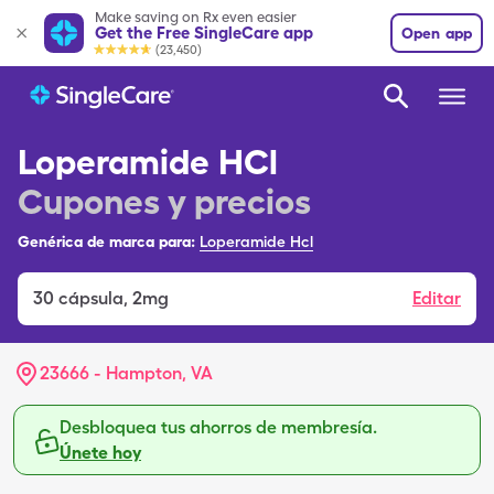
Make saving on Rx even easier
Get the Free SingleCare app
Open app
(23,450)
Loperamide HCl
Cupones y precios
Genérica de marca para:
Loperamide Hcl
30
cápsula
,
2mg
Editar
23666 - Hampton, VA
Desbloquea tus ahorros de membresía.
Únete hoy