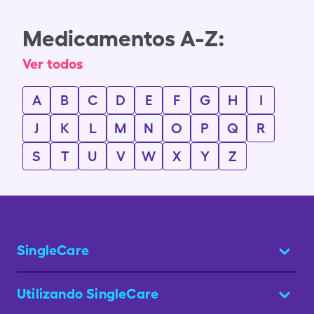
Medicamentos A-Z:
Ver todos
A
B
C
D
E
F
G
H
I
J
K
L
M
N
O
P
Q
R
S
T
U
V
W
X
Y
Z
SingleCare
Utilizando SingleCare