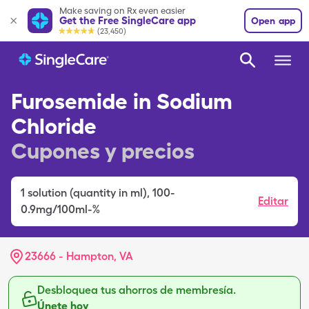
Make saving on Rx even easier
Get the Free SingleCare app
Open app
(23,450)
Furosemide in Sodium
Chloride
Cupones y precios
1
solution (quantity in ml)
,
100-
Editar
0.9mg/100ml-%
23666 - Hampton, VA
Desbloquea tus ahorros de membresía.
Únete hoy