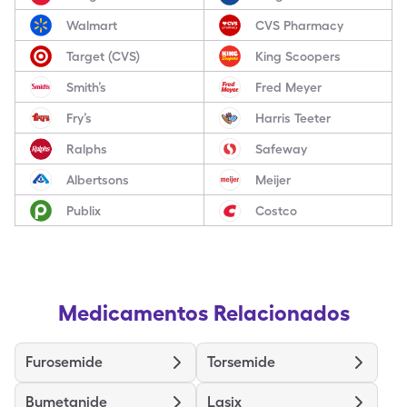
Walmart
CVS Pharmacy
Target (CVS)
King Scoopers
Smith’s
Fred Meyer
Fry’s
Harris Teeter
Ralphs
Safeway
Albertsons
Meijer
Publix
Costco
Medicamentos Relacionados
Furosemide
Torsemide
Bumetanide
Lasix