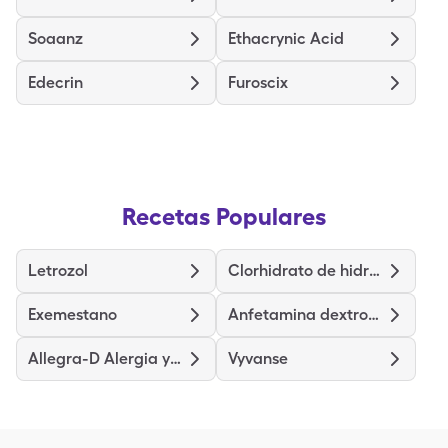
Soaanz
Ethacrynic Acid
Edecrin
Furoscix
Recetas Populares
Letrozol
Clorhidrato de hidroxizina
Exemestano
Anfetamina dextroanfetamina de liberación prolongada
Allegra-D Alergia y congestión
Vyvanse