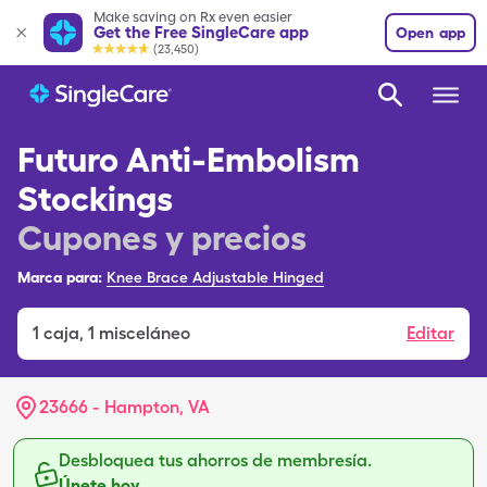
Make saving on Rx even easier
Get the Free SingleCare app
Open app
(23,450)
Futuro Anti-Embolism
Stockings
Cupones y precios
Marca para:
Knee Brace Adjustable Hinged
1
caja
,
1 misceláneo
Editar
23666 - Hampton, VA
Desbloquea tus ahorros de membresía.
Únete hoy