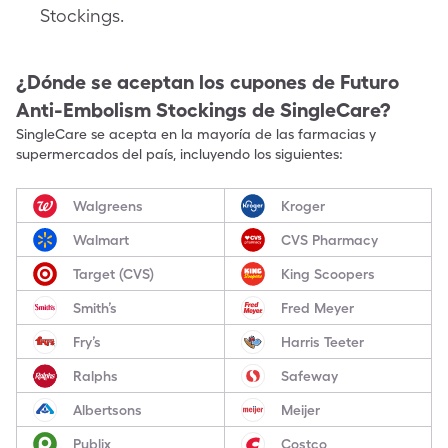
Stockings.
¿Dónde se aceptan los cupones de
Futuro
Anti-Embolism Stockings
de SingleCare?
SingleCare se acepta en la mayoría de las farmacias y
supermercados del país, incluyendo los siguientes:
Walgreens
Kroger
Walmart
CVS Pharmacy
Target (CVS)
King Scoopers
Smith’s
Fred Meyer
Fry’s
Harris Teeter
Ralphs
Safeway
Albertsons
Meijer
Publix
Costco