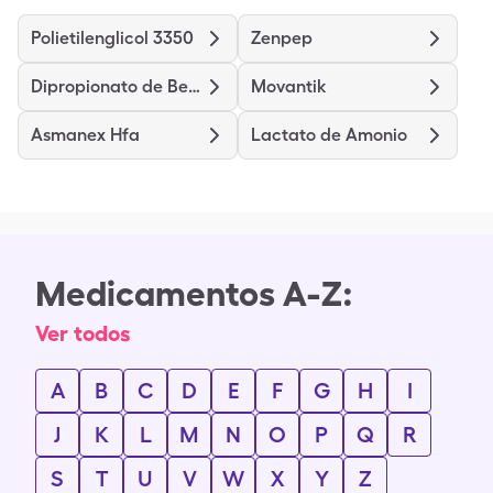
Polietilenglicol 3350
Zenpep
Dipropionato de Betametasona
Movantik
Asmanex Hfa
Lactato de Amonio
Medicamentos A-Z:
Ver todos
A
B
C
D
E
F
G
H
I
J
K
L
M
N
O
P
Q
R
S
T
U
V
W
X
Y
Z