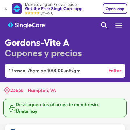
Make saving on Rx even easier
Get the Free SingleCare app
Open app
(23,450)
Gordons-Vite A
Cupones y precios
1
frasco
,
75gm de 100000unit/gm
Editar
23666 - Hampton, VA
Desbloquea tus ahorros de membresía.
Únete hoy