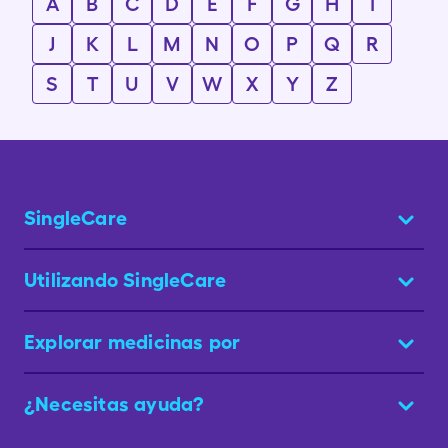
A
B
C
D
E
F
G
H
I
J
K
L
M
N
O
P
Q
R
S
T
U
V
W
X
Y
Z
SingleCare
Utilizando SingleCare
Explorar medicinas por
¿Necesitas ayuda?