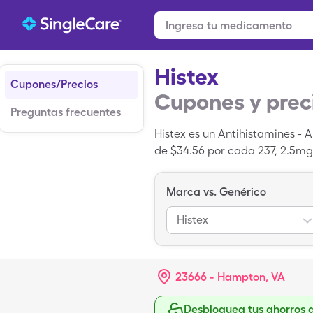
Histex
Cupones/Precios
Cupones y prec
Preguntas frecuentes
Histex es un Antihistamines - 
de $34.56 por cada 237, 2.5mg/
descuento para medicamentos 
que es igual a Triprolidine H
Marca vs. Genérico
Histex
23666 - Hampton, VA
Desbloquea tus ahorros 