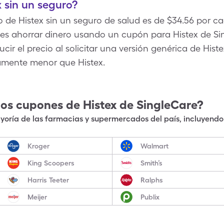
 sin un seguro?
o de Histex sin un seguro de salud es de $34.56 por c
edes ahorrar dinero usando un cupón para Histex de S
ir el precio al solicitar una versión genérica de Histex,
vamente menor que Histex.
los cupones de
Histex
de SingleCare?
oría de las farmacias y supermercados del país, incluyendo 
Kroger
Walmart
King Scoopers
Smith’s
Harris Teeter
Ralphs
Meijer
Publix