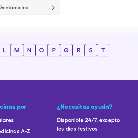
 Gentamicina
L
M
N
O
P
Q
R
S
T
cinas por
¿Necesitas ayuda?
lares
Disponible 24/7, excepto
los dias festivos
dicinas A-Z