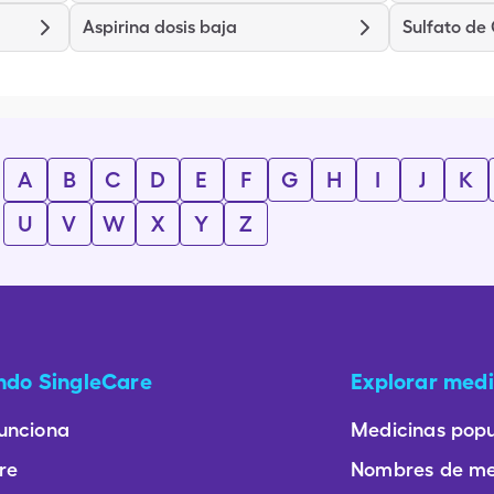
Aspirina dosis baja
Sulfato de
A
B
C
D
E
F
G
H
I
J
K
U
V
W
X
Y
Z
ando SingleCare
Explorar medi
unciona
Medicinas popu
re
Nombres de me