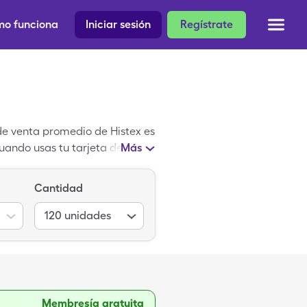
o funciona
Iniciar sesión
Regístrate
 de venta promedio de Histex es
uando usas tu tarjeta de
Más
 es un medicamento patentado
Cantidad
120
unidades
Membresía gratuita