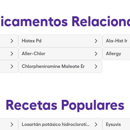
icamentos Relacion
Histex Pd
Ala-Hist Ir
Aller-Chlor
Allergy
Chlorpheniramine Maleate Er
Recetas Populares
Losartán potásico hidroclorotiazida
Eysuvis