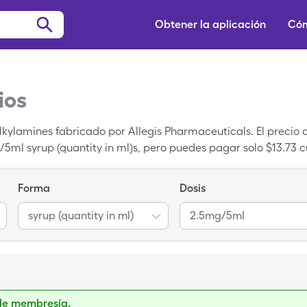
Obtener la aplicación
Cóm
ios
Alkylamines fabricado por Allegis Pharmaceuticals. El precio
5ml syrup (quantity in ml)s, pero puedes pagar solo $13.73 c
de SingleCare para aprovechar el cupón de Histex. Histex
Cl un medicamento genérico.
Forma
Dosis
syrup (quantity in ml)
2.5mg/5ml
de membresía.