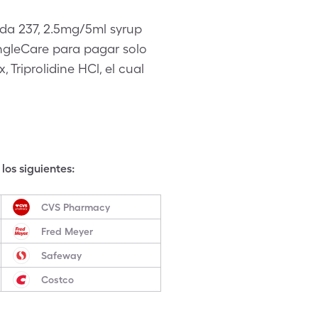
ada 237, 2.5mg/5ml syrup
ingleCare para pagar solo
 Triprolidine HCl, el cual
los siguientes:
CVS Pharmacy
Fred Meyer
Safeway
Costco