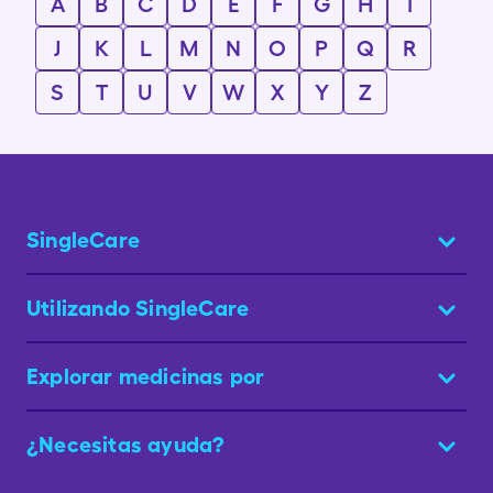
A
B
C
D
E
F
G
H
I
J
K
L
M
N
O
P
Q
R
S
T
U
V
W
X
Y
Z
SingleCare
Utilizando SingleCare
Explorar medicinas por
¿Necesitas ayuda?