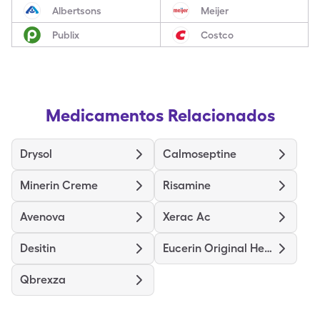
Albertsons
Meijer
Publix
Costco
Medicamentos Relacionados
Drysol
Calmoseptine
Minerin Creme
Risamine
Avenova
Xerac Ac
Desitin
Eucerin Original Healing
Qbrexza