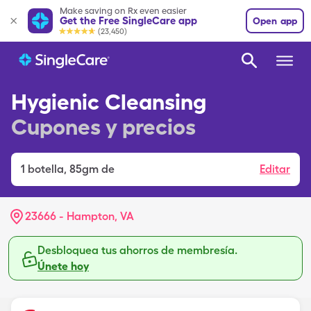
Make saving on Rx even easier
Get the Free SingleCare app
Open app
(23,450)
Hygienic Cleansing
Cupones y precios
1
botella
,
85gm de
Editar
23666 - Hampton, VA
Desbloquea tus ahorros de membresía.
Únete hoy