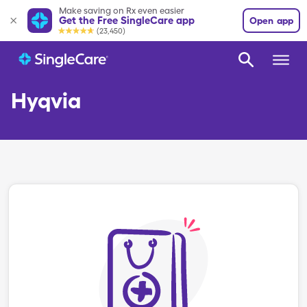
Make saving on Rx even easier
Get the Free SingleCare app
Open app
(23,450)
Hyqvia