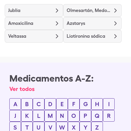
Jublia
Olmesartán, Medoxomilo y Hidroclorotiazida
Amoxicilina
Azstarys
Veltassa
Liotironina sódica
Medicamentos A-Z:
Ver todos
A
B
C
D
E
F
G
H
I
J
K
L
M
N
O
P
Q
R
S
T
U
V
W
X
Y
Z