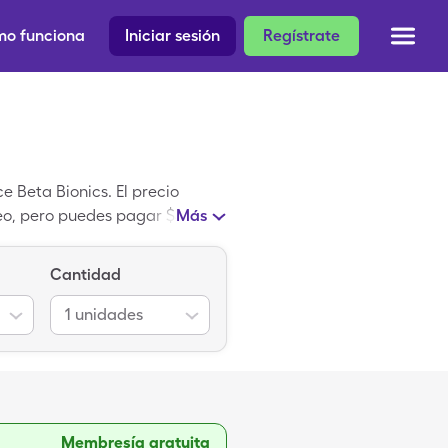
o funciona
Iniciar sesión
Regístrate
e Beta Bionics. El precio
áneo, pero puedes pagar $596.65
Más
Cantidad
1
unidades
Membresía gratuita