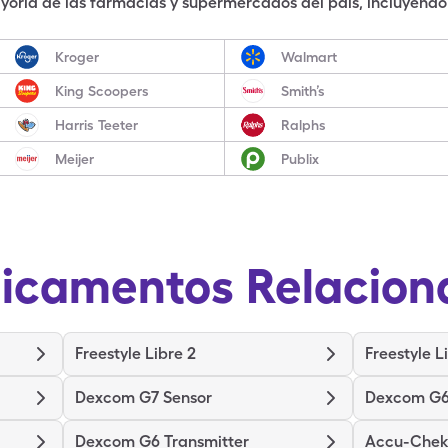
oría de las farmacias y supermercados del país, incluyendo 
Kroger
Walmart
King Scoopers
Smith’s
Harris Teeter
Ralphs
Meijer
Publix
icamentos Relacion
Freestyle Libre 2
Freestyle L
Dexcom G7 Sensor
Dexcom G6
Dexcom G6 Transmitter
Accu-Chek 