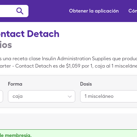
Obtener la aplicación
Cóm
Contact Detach
ios
s una receta clase Insulin Administration Supplies que produc
tarter - Contact Detach es de $1,059 por 1, caja al 1 miscel
Ilet Starter - Contact Detach con tu de SingleCare.
Forma
Dosis
caja
1 misceláneo
de membresía.