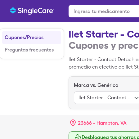
Ilet Starter - 
Cupones/Precios
Cupones y prec
Preguntas frecuentes
Ilet Starter - Contact Detach e
promedio en efectivo de Ilet S
por 1, caja de 1 misceláneo de 
Marca vs. Genérico
Ilet Starter - Contact Detach
23666 - Hampton, VA
Desbloquea tus ahorros 