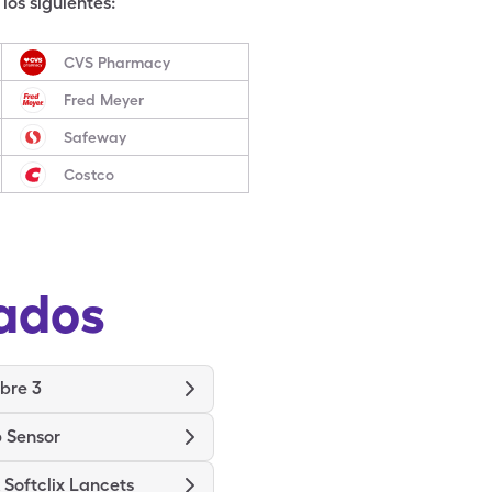
los siguientes:
CVS Pharmacy
Fred Meyer
Safeway
Costco
ados
ibre 3
 Sensor
Softclix Lancets