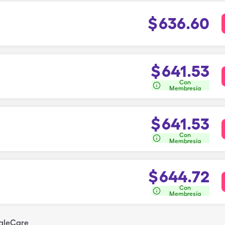
$
636.60
$
641.53
Con
Membresía
$
641.53
Con
Membresía
$
644.72
Con
Membresía
ngleCare