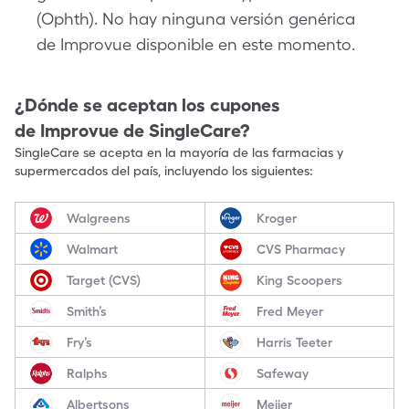
(Ophth). No hay ninguna versión genérica
de Improvue disponible en este momento.
¿Dónde se aceptan los cupones
de
Improvue
de SingleCare?
SingleCare se acepta en la mayoría de las farmacias y
supermercados del país, incluyendo los siguientes:
Walgreens
Kroger
Walmart
CVS Pharmacy
Target (CVS)
King Scoopers
Smith’s
Fred Meyer
Fry’s
Harris Teeter
Ralphs
Safeway
Albertsons
Meijer