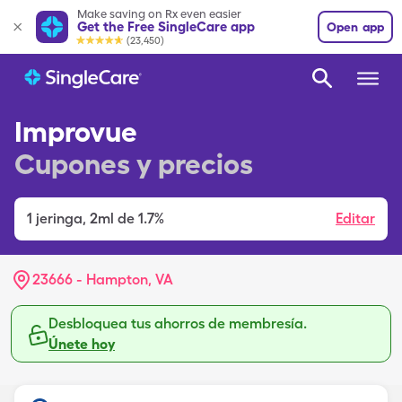
Make saving on Rx even easier
Get the Free SingleCare app
Open app
(23,450)
Improvue
Cupones y precios
1
jeringa
,
2ml de 1.7%
Editar
23666 - Hampton, VA
Desbloquea tus ahorros de membresía.
Únete hoy