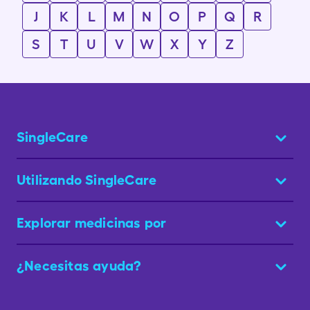
J
K
L
M
N
O
P
Q
R
S
T
U
V
W
X
Y
Z
SingleCare
Utilizando SingleCare
Explorar medicinas por
¿Necesitas ayuda?