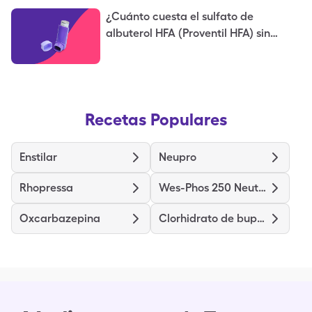
¿Cuánto cuesta el sulfato de
albuterol HFA (Proventil HFA) sin
seguro?
Recetas Populares
Enstilar
Neupro
Rhopressa
Wes-Phos 250 Neutral
Oxcarbazepina
Clorhidrato de buprenorfina clorhidrato de naloxona