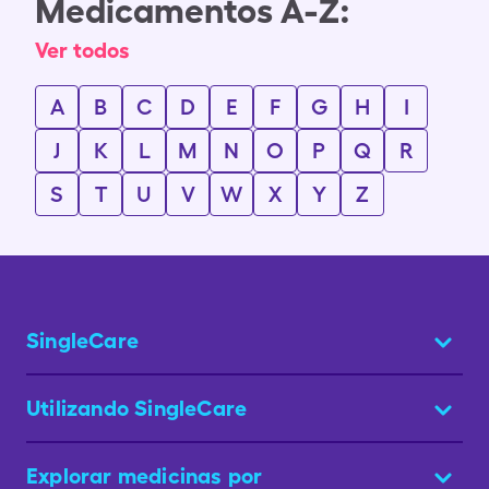
Medicamentos A-Z:
Ver todos
A
B
C
D
E
F
G
H
I
J
K
L
M
N
O
P
Q
R
S
T
U
V
W
X
Y
Z
SingleCare
Utilizando SingleCare
Explorar medicinas por