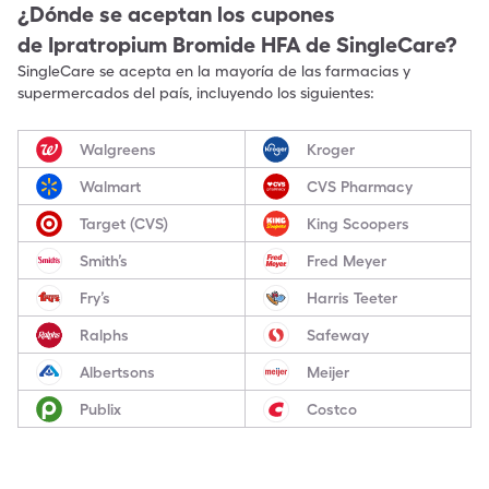
¿Dónde se aceptan los cupones
de
Ipratropium Bromide HFA
de SingleCare?
SingleCare se acepta en la mayoría de las farmacias y
supermercados del país, incluyendo los siguientes:
Walgreens
Kroger
Walmart
CVS Pharmacy
Target (CVS)
King Scoopers
Smith’s
Fred Meyer
Fry’s
Harris Teeter
Ralphs
Safeway
Albertsons
Meijer
Publix
Costco