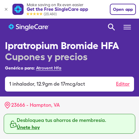
Make saving on Rx even easier
Get the Free SingleCare app
Open app
(23,450)
Ipratropium Bromide HFA
Cupones y precios
Genérico para:
Atrovent Hfa
1
inhalador
,
12.9gm de 17mcg/act
Editar
23666 - Hampton, VA
Desbloquea tus ahorros de membresía.
Únete hoy