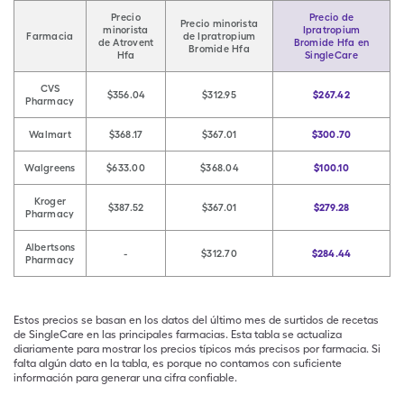
Precio
Precio de
Precio minorista
minorista
Ipratropium
Farmacia
de Ipratropium
de Atrovent
Bromide Hfa en
Bromide Hfa
Hfa
SingleCare
CVS
$356.04
$312.95
$267.42
Pharmacy
Walmart
$368.17
$367.01
$300.70
Walgreens
$633.00
$368.04
$100.10
Kroger
$387.52
$367.01
$279.28
Pharmacy
Albertsons
-
$312.70
$284.44
Pharmacy
Estos precios se basan en los datos del último mes de surtidos de recetas
de SingleCare en las principales farmacias. Esta tabla se actualiza
diariamente para mostrar los precios típicos más precisos por farmacia. Si
falta algún dato en la tabla, es porque no contamos con suficiente
información para generar una cifra confiable.