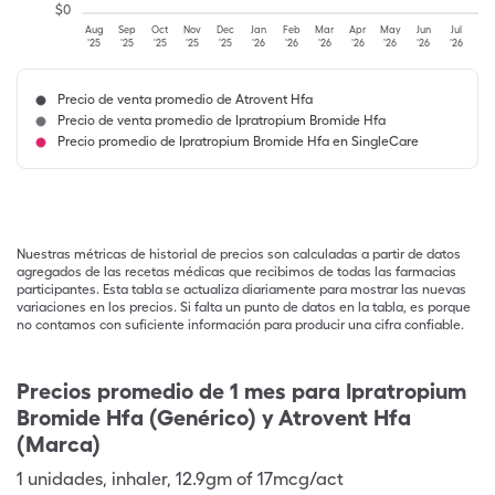
$
0
Aug
Sep
Oct
Nov
Dec
Jan
Feb
Mar
Apr
May
Jun
Jul
'25
'25
'25
'25
'25
'26
'26
'26
'26
'26
'26
'26
Precio de venta promedio de Atrovent Hfa
Precio de venta promedio de Ipratropium Bromide Hfa
Precio promedio de Ipratropium Bromide Hfa en SingleCare
Nuestras métricas de historial de precios son calculadas a partir de datos
agregados de las recetas médicas que recibimos de todas las farmacias
participantes. Esta tabla se actualiza diariamente para mostrar las nuevas
variaciones en los precios. Si falta un punto de datos en la tabla, es porque
no contamos con suficiente información para producir una cifra confiable.
Precios promedio de 1 mes para Ipratropium
Bromide Hfa (Genérico) y Atrovent Hfa
(Marca)
1
unidades
,
inhaler
,
12.9gm of 17mcg/act