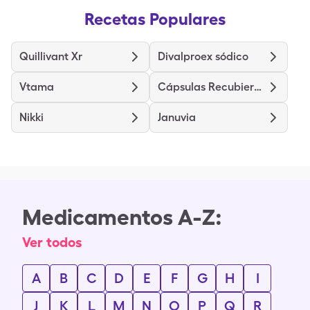
Recetas Populares
Quillivant Xr
Divalproex sódico
Vtama
Cápsulas Recubiertas de Clorhidrato de Diltiazem (liberación prolongada)
Nikki
Januvia
Medicamentos A-Z:
Ver todos
A
B
C
D
E
F
G
H
I
J
K
L
M
N
O
P
Q
R