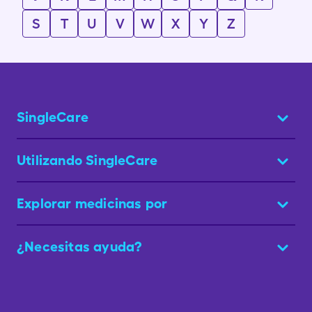
S
T
U
V
W
X
Y
Z
SingleCare
Utilizando SingleCare
Explorar medicinas por
¿Necesitas ayuda?