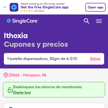
Make saving on Rx even easier
Get the Free SingleCare app
Open app
(23,450)
Ithoxia
Cupones y precios
1
botella dispensadora
,
30gm de 4-0.1%
Editar
23666 - Hampton, VA
Desbloquea tus ahorros de membresía.
Únete hoy