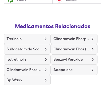
Medicamentos Relacionados
Tretinoin
Clindamycin Phosphate
Sulfacetamide Sodium-Sulfur
Clindamycin Phos (Twice-Daily)
Isotretinoin
Benzoyl Peroxide
Clindamycin Phos-Benzoyl Perox
Adapalene
Bp Wash