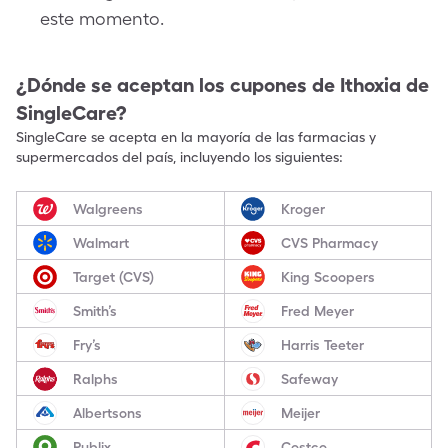
este momento.
¿Dónde se aceptan los cupones de
Ithoxia
de
SingleCare?
SingleCare se acepta en la mayoría de las farmacias y
supermercados del país, incluyendo los siguientes:
Walgreens
Kroger
Walmart
CVS Pharmacy
Target (CVS)
King Scoopers
Smith’s
Fred Meyer
Fry’s
Harris Teeter
Ralphs
Safeway
Albertsons
Meijer
Publix
Costco