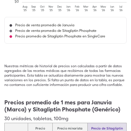
$
0
Aug
Sep
Oct
Nov
Dec
Jan
Feb
Mar
Apr
May
Jun
Jul
'25
'25
'25
'25
'25
'26
'26
'26
'26
'26
'26
'26
Precio de venta promedio de Januvia
Precio de venta promedio de Sitagliptin Phosphate
Precio promedio de Sitagliptin Phosphate en SingleCare
Nuestras métricas de historial de precios son calculadas a partir de datos
agregados de las recetas médicas que recibimos de todas las farmacias
participantes. Esta tabla se actualiza diariamente para mostrar las nuevas
variaciones en los precios. Si falta un punto de datos en la tabla, es porque
no contamos con suficiente información para producir una cifra confiable.
Precios promedio de 1 mes para Januvia
(Marca) y Sitagliptin Phosphate (Genérico)
30
unidades
,
tabletas
,
100mg
Precio
Precio minorista
Precio de Sitagliptin