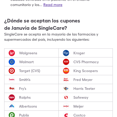
comunitario y los
...
Read more
¿Dónde se aceptan los cupones
de
Januvia
de SingleCare?
SingleCare se acepta en la mayoría de las farmacias y
supermercados del país, incluyendo los siguientes:
Walgreens
Kroger
Walmart
CVS Pharmacy
Target (CVS)
King Scoopers
Smith’s
Fred Meyer
Fry’s
Harris Teeter
Ralphs
Safeway
Albertsons
Meijer
Publix
Costco