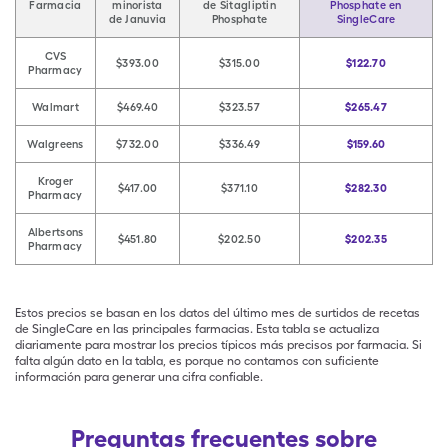
Farmacia
minorista
de Sitagliptin
Phosphate en
de Januvia
Phosphate
SingleCare
CVS
$393.00
$315.00
$122.70
Pharmacy
Walmart
$469.40
$323.57
$265.47
Walgreens
$732.00
$336.49
$159.60
Kroger
$417.00
$371.10
$282.30
Pharmacy
Albertsons
$451.80
$202.50
$202.35
Pharmacy
Estos precios se basan en los datos del último mes de surtidos de recetas
de SingleCare en las principales farmacias. Esta tabla se actualiza
diariamente para mostrar los precios típicos más precisos por farmacia. Si
falta algún dato en la tabla, es porque no contamos con suficiente
información para generar una cifra confiable.
Preguntas frecuentes sobre