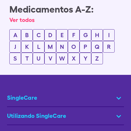
Medicamentos A-Z:
Ver todos
A
B
C
D
E
F
G
H
I
J
K
L
M
N
O
P
Q
R
S
T
U
V
W
X
Y
Z
SingleCare
Utilizando SingleCare