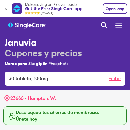
Make saving on Rx even easier
Get the Free SingleCare app
Open app
(23,450)
Januvia
Cupones y precios
Marca para:
Sitagliptin Phosphate
30
tableta
,
100mg
Editar
23666 - Hampton, VA
Desbloquea tus ahorros de membresía.
Únete hoy