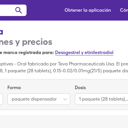
Obtener la aplicación
Cóm
a
es y precios
e marca registrada para:
Desogestrel y etinilestradiol
eptives - Oral fabricado por Teva Pharmaceuticals Usa. El p
28, 1 paquete (28 tablets), 0.15-0.02/0.01mg(21/5) paquete d
jeta de descuento para medicamentos de SingleCare para ap
ntado que es igual a Desogestrel-Ethinyl Estradiol (Biphasi
Forma
Dosis
paquete dispensador
1 paquete (28 tablets), 0.15-0.0