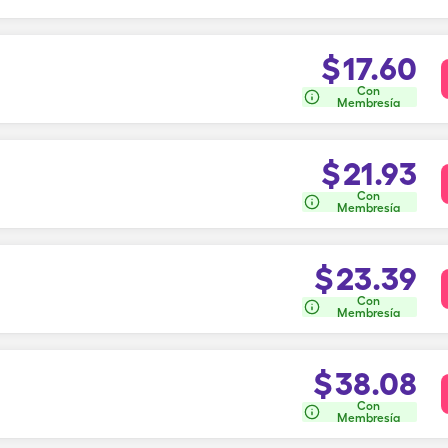
$
17.60
Con
Membresía
$
21.93
Con
Membresía
$
23.39
Con
Membresía
$
38.08
Con
Membresía