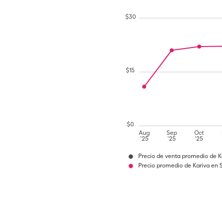
$
30
$
15
$
0
Aug
Sep
Oct
'25
'25
'25
Precio de venta promedio de K
Precio promedio de Kariva en 