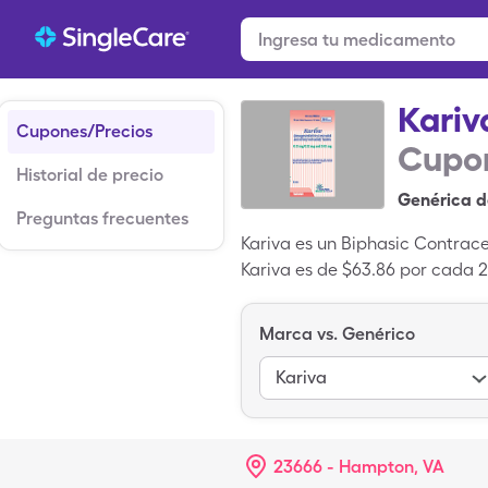
Kariv
Cupones/Precios
Cupon
Historial de precio
Genérica d
Preguntas frecuentes
Kariva es un Biphasic Contrac
Kariva es de $63.86 por cada 
solo $9.54 cuando usas tu tar
Kariva es un medicamento pate
Marca vs. Genérico
Kariva
23666 - Hampton, VA