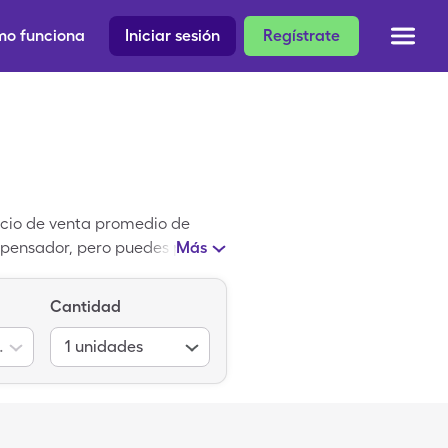
o funciona
Iniciar sesión
Regístrate
recio de venta promedio de
ispensador, pero puedes pagar
Más
rovechar el cupón de Kariva.
c) un medicamento genérico.
Cantidad
2/0.01mg(21/5)
1
unidades