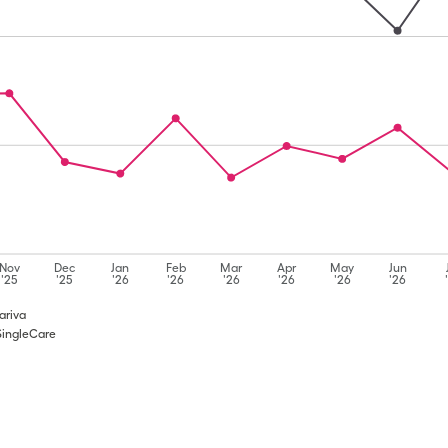
Nov
Dec
Jan
Feb
Mar
Apr
May
Jun
'25
'25
'26
'26
'26
'26
'26
'26
ariva
SingleCare