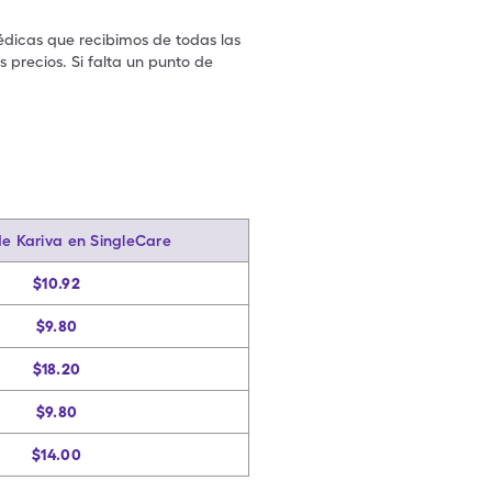
édicas que recibimos de todas las
 precios. Si falta un punto de
.
de Kariva en SingleCare
$10.92
$9.80
$18.20
$9.80
$14.00