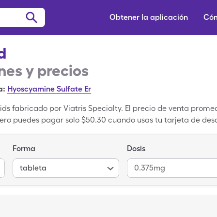
Obtener la aplicación
Cóm
d
es y precios
a:
Hyoscyamine Sulfate Er
ids fabricado por Viatris Specialty. El precio de venta prome
pero puedes pagar solo $50.30 cuando usas tu tarjeta de d
l cupón de Levbid. Levbid es un medicamento patentado que
ico.
Forma
Dosis
tableta
0.375mg