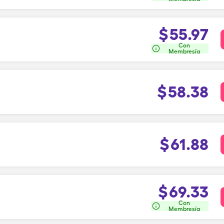
$
55.97
Con
Membresía
$
58.38
$
61.88
$
69.33
Con
Membresía