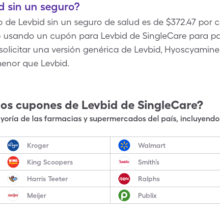
 sin un seguro?
o de Levbid sin un seguro de salud es de $372.47 por c
o usando un cupón para Levbid de SingleCare para pa
 solicitar una versión genérica de Levbid, Hyoscyamine 
menor que Levbid.
los cupones de
Levbid
de SingleCare?
oría de las farmacias y supermercados del país, incluyendo 
Kroger
Walmart
King Scoopers
Smith’s
Harris Teeter
Ralphs
Meijer
Publix