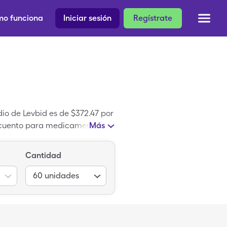
o funciona
Iniciar sesión
Regístrate
dio de Levbid es de $372.47 por
escuento para medicamentos de
Más
 es igual a Hyoscyamine
Cantidad
60
unidades