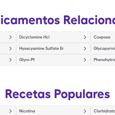
icamentos Relacion
Dicyclomine Hcl
Cuvposa
Hyoscyamine Sulfate Er
Glycopyrro
Glyrx-Pf
Phenohytro
Recetas Populares
Nicotina
Clorhidrato