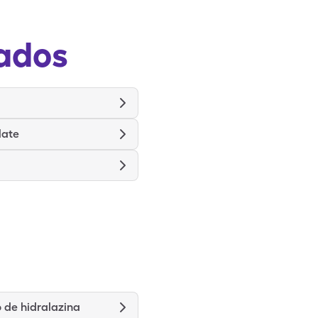
ados
late
 de hidralazina