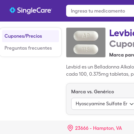
Levbi
Cupones/Precios
Cupon
Preguntas frecuentes
Marca par
Levbid es un Belladonna Alkalo
cada 100, 0.375mg tabletas, 
SingleCare para aprovechar e
Sulfate un medicamento genér
Marca vs. Genérico
Hyoscyamine Sulfate Er
23666 - Hampton, VA