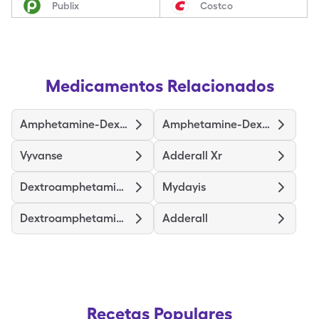
Publix
Costco
Medicamentos Relacionados
Amphetamine-Dextroamphetamine
Amphetamine-Dextroamphet Er
Vyvanse
Adderall Xr
Dextroamphetamine Sulfate Er
Mydayis
Dextroamphetamine Sulfate
Adderall
Recetas Populares