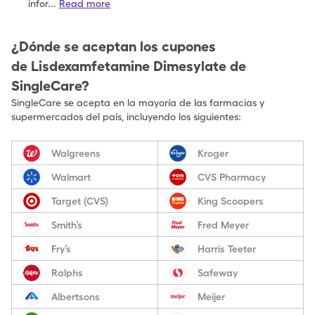
infor
...
Read more
¿Dónde se aceptan los cupones
de
Lisdexamfetamine Dimesylate
de
SingleCare?
SingleCare se acepta en la mayoría de las farmacias y
supermercados del país, incluyendo los siguientes:
Walgreens
Kroger
Walmart
CVS Pharmacy
Target (CVS)
King Scoopers
Smith’s
Fred Meyer
Fry’s
Harris Teeter
Ralphs
Safeway
Albertsons
Meijer