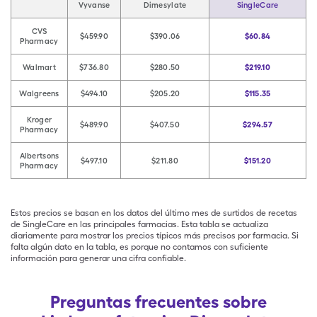
Vyvanse
Dimesylate
SingleCare
CVS
$459.90
$390.06
$60.84
Pharmacy
Walmart
$736.80
$280.50
$219.10
Walgreens
$494.10
$205.20
$115.35
Kroger
$489.90
$407.50
$294.57
Pharmacy
Albertsons
$497.10
$211.80
$151.20
Pharmacy
Estos precios se basan en los datos del último mes de surtidos de recetas
de SingleCare en las principales farmacias. Esta tabla se actualiza
diariamente para mostrar los precios típicos más precisos por farmacia. Si
falta algún dato en la tabla, es porque no contamos con suficiente
información para generar una cifra confiable.
Preguntas frecuentes sobre