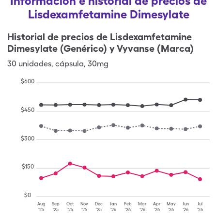
Información e historial de precios de
Lisdexamfetamine Dimesylate
Historial de precios de
Lisdexamfetamine
Dimesylate (Genérico) y Vyvanse (Marca)
30
unidades
,
cápsula
,
30mg
$
600
$
450
$
300
$
150
$
0
Aug
Sep
Oct
Nov
Dec
Jan
Feb
Mar
Apr
May
Jun
Jul
'25
'25
'25
'25
'25
'26
'26
'26
'26
'26
'26
'26