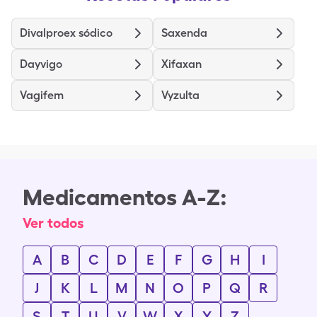
Divalproex sódico
Saxenda
Dayvigo
Xifaxan
Vagifem
Vyzulta
Medicamentos A-Z:
Ver todos
A
B
C
D
E
F
G
H
I
J
K
L
M
N
O
P
Q
R
S
T
U
V
W
X
Y
Z