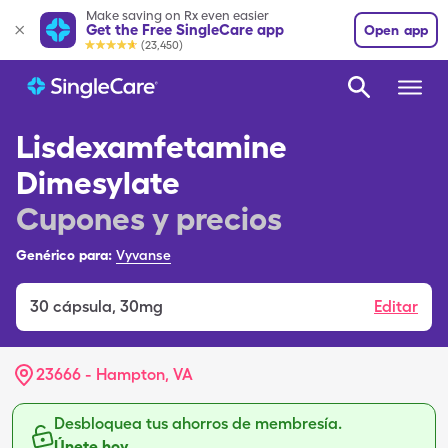
Make saving on Rx even easier
Get the Free SingleCare app
Open app
(23,450)
Lisdexamfetamine
Dimesylate
Cupones y precios
Genérico para:
Vyvanse
30
cápsula
,
30mg
Editar
23666 - Hampton, VA
Desbloquea tus ahorros de membresía.
Únete hoy