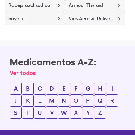
Rabeprazol sódico
Armour Thyroid
Savella
Vios Aerosol Delivery System
Medicamentos A-Z:
Ver todos
A
B
C
D
E
F
G
H
I
J
K
L
M
N
O
P
Q
R
S
T
U
V
W
X
Y
Z