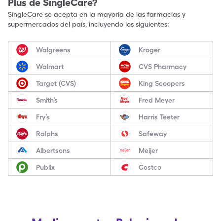
Plus
de SingleCare?
SingleCare se acepta en la mayoría de las farmacias y
supermercados del país, incluyendo los siguientes:
Walgreens
Kroger
Walmart
CVS Pharmacy
Target (CVS)
King Scoopers
Smith’s
Fred Meyer
Fry’s
Harris Teeter
Ralphs
Safeway
Albertsons
Meijer
Publix
Costco