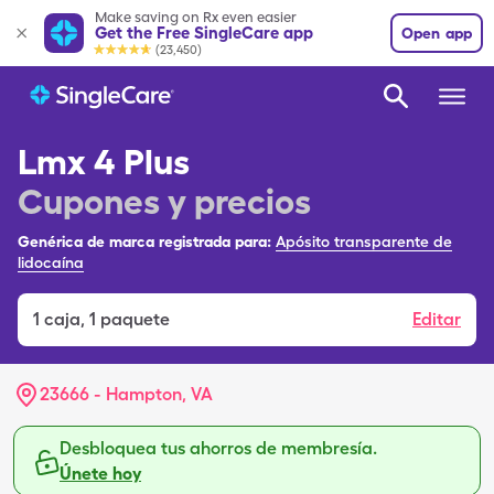
Make saving on Rx even easier
Get the Free SingleCare app
Open app
(23,450)
Lmx 4 Plus
Cupones y precios
Genérica de marca registrada para:
Apósito transparente de
lidocaína
1
caja
,
1 paquete
Editar
23666 - Hampton, VA
Desbloquea tus ahorros de membresía.
Únete hoy