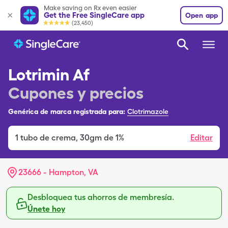
Make saving on Rx even easier
Get the Free SingleCare app
Open app
(23,450)
Lotrimin Af
Cupones y precios
Genérica de marca registrada para:
Clotrimazole
1
tubo de crema
,
30gm de 1%
Editar
23666 - Hampton, VA
Desbloquea tus ahorros de membresía.
Únete hoy