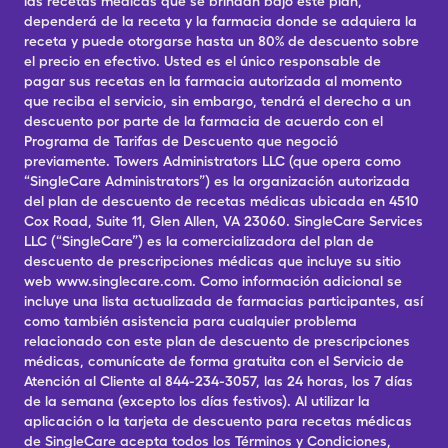
las recetas médicas que se brindan bajo este plan,
dependerá de la receta y la farmacia donde se adquiera la
receta y puede otorgarse hasta un 80% de descuento sobre
el precio en efectivo. Usted es el único responsable de
pagar sus recetas en la farmacia autorizada al momento
que reciba el servicio, sin embargo, tendrá el derecho a un
descuento por parte de la farmacia de acuerdo con el
Programa de Tarifas de Descuento que negoció
previamente. Towers Administrators LLC (que opera como
“SingleCare Administrators”) es la organización autorizada
del plan de descuento de recetas médicas ubicada en 4510
Cox Road, Suite 11, Glen Allen, VA 23060. SingleCare Services
LLC (“SingleCare”) es la comercializadora del plan de
descuento de prescripciones médicas que incluye su sitio
web www.singlecare.com. Como información adicional se
incluye una lista actualizada de farmacias participantes, así
como también asistencia para cualquier problema
relacionado con este plan de descuento de prescripciones
médicas, comunícate de forma gratuita con el Servicio de
Atención al Cliente al 844-234-3057, las 24 horas, los 7 días
de la semana (excepto los días festivos). Al utilizar la
aplicación o la tarjeta de descuento para recetas médicas
de SingleCare acepta todos los Términos y Condiciones,