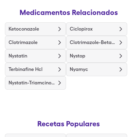
Medicamentos Relacionados
Ketoconazole
Ciclopirox
Clotrimazole
Clotrimazole-Betamethasone
Nystatin
Nystop
Terbinafine Hcl
Nyamyc
Nystatin-Triamcinolone
Recetas Populares