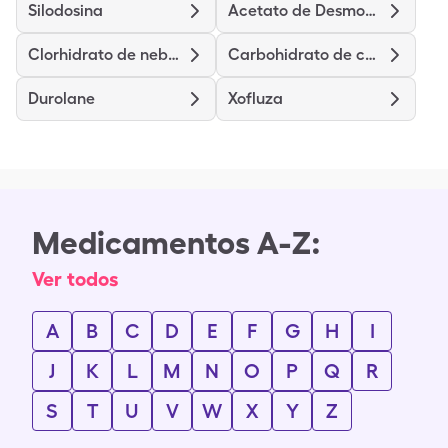
Silodosina
Acetato de Desmopresina
Clorhidrato de nebivolol
Carbohidrato de calcio-colecalciferol
Durolane
Xofluza
Medicamentos A-Z:
Ver todos
A
B
C
D
E
F
G
H
I
J
K
L
M
N
O
P
Q
R
S
T
U
V
W
X
Y
Z