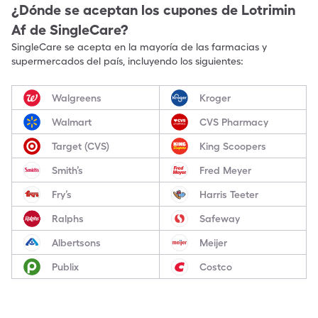
¿Dónde se aceptan los cupones de
Lotrimin
Af
de SingleCare?
SingleCare se acepta en la mayoría de las farmacias y
supermercados del país, incluyendo los siguientes:
Walgreens
Kroger
Walmart
CVS Pharmacy
Target (CVS)
King Scoopers
Smith’s
Fred Meyer
Fry’s
Harris Teeter
Ralphs
Safeway
Albertsons
Meijer
Publix
Costco