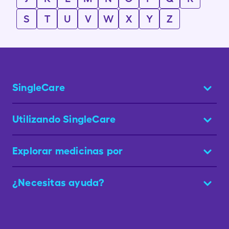
S
T
U
V
W
X
Y
Z
SingleCare
Utilizando SingleCare
Explorar medicinas por
¿Necesitas ayuda?