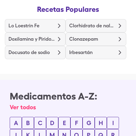
Recetas Populares
Lo Loestrin Fe
Clorhidrato de naloxona
Doxilamina y Piridoxina
Clonazepam
Docusato de sodio
Irbesartán
Medicamentos A-Z:
Ver todos
A
B
C
D
E
F
G
H
I
J
K
L
M
N
O
P
Q
R