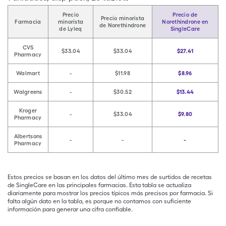
Precio
Precio de
Precio minorista
Farmacia
minorista
Norethindrone en
de Norethindrone
de Lyleq
SingleCare
CVS
$33.04
$33.04
$27.41
Pharmacy
Walmart
-
$11.98
$8.96
Walgreens
-
$30.52
$13.44
Kroger
-
$33.04
$9.80
Pharmacy
Albertsons
-
-
-
Pharmacy
Estos precios se basan en los datos del último mes de surtidos de recetas
de SingleCare en las principales farmacias. Esta tabla se actualiza
diariamente para mostrar los precios típicos más precisos por farmacia. Si
falta algún dato en la tabla, es porque no contamos con suficiente
información para generar una cifra confiable.