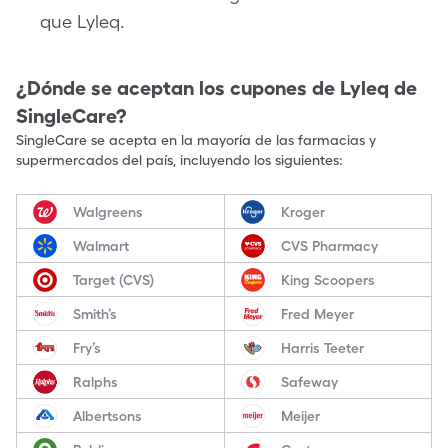
que Lyleq.
¿Dónde se aceptan los cupones de
Lyleq
de
SingleCare?
SingleCare se acepta en la mayoría de las farmacias y
supermercados del país, incluyendo los siguientes:
Walgreens
Kroger
Walmart
CVS Pharmacy
Target (CVS)
King Scoopers
Smith’s
Fred Meyer
Fry’s
Harris Teeter
Ralphs
Safeway
Albertsons
Meijer