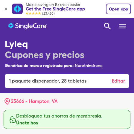
Make saving on Rx even easier
Get the Free SingleCare app
Open app
(23,450)
Lyleq
Cupones y precios
Genérica de marca registrada para:
Norethindrone
1
paquete dispensador
,
28 tabletas
Editar
23666 - Hampton, VA
Desbloquea tus ahorros de membresía.
Únete hoy