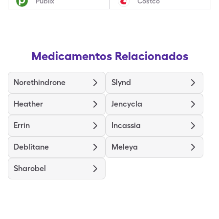
Publix
Costco
Medicamentos Relacionados
Norethindrone
Slynd
Heather
Jencycla
Errin
Incassia
Deblitane
Meleya
Sharobel