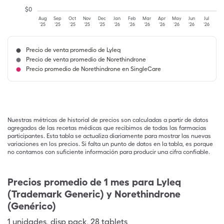
$
0
Aug
Sep
Oct
Nov
Dec
Jan
Feb
Mar
Apr
May
Jun
Jul
'25
'25
'25
'25
'25
'26
'26
'26
'26
'26
'26
'26
Precio de venta promedio de Lyleq
Precio de venta promedio de Norethindrone
Precio promedio de Norethindrone en SingleCare
Nuestras métricas de historial de precios son calculadas a partir de datos
agregados de las recetas médicas que recibimos de todas las farmacias
participantes. Esta tabla se actualiza diariamente para mostrar las nuevas
variaciones en los precios. Si falta un punto de datos en la tabla, es porque
no contamos con suficiente información para producir una cifra confiable.
Precios promedio de 1 mes para Lyleq
(Trademark Generic) y Norethindrone
(Genérico)
1
unidades
,
disp pack
,
28 tablets