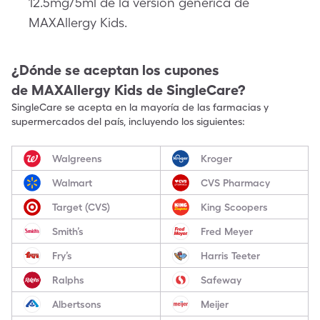
12.5mg/5ml de la versión genérica de
MAXAllergy Kids.
¿Dónde se aceptan los cupones
de
MAXAllergy Kids
de SingleCare?
SingleCare se acepta en la mayoría de las farmacias y
supermercados del país, incluyendo los siguientes:
Walgreens
Kroger
Walmart
CVS Pharmacy
Target (CVS)
King Scoopers
Smith’s
Fred Meyer
Fry’s
Harris Teeter
Ralphs
Safeway
Albertsons
Meijer