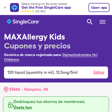
Make saving on Rx even easier
Get the Free SingleCare app
Open app
(23,450)
MAXAllergy Kids
Cupones y precios
Genérica de marca registrada para:
Diphenhydramine Hcl
Childrens
120
liquid (quantity in ml)
,
12.5mg/5ml
Editar
23666 - Hampton, VA
Desbloquea tus ahorros de membresía.
Únete hoy