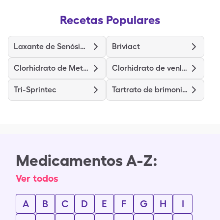
Recetas Populares
Laxante de Senósidos
Briviact
Clorhidrato de Metoclopramida
Clorhidrato de venlafaxina de liberación prolongada
Tri-Sprintec
Tartrato de brimonidina
Medicamentos A-Z:
Ver todos
A
B
C
D
E
F
G
H
I