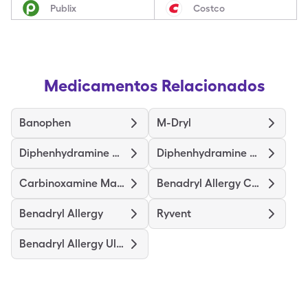
Publix
Costco
Medicamentos Relacionados
Banophen
M-Dryl
Diphenhydramine Hcl
Diphenhydramine Hcl Childrens
Carbinoxamine Maleate
Benadryl Allergy Childrens
Benadryl Allergy
Ryvent
Benadryl Allergy Ultratabs