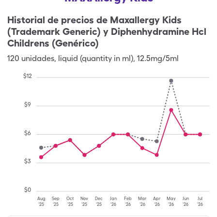
Historial de precios de
Maxallergy Kids
(Trademark Generic) y Diphenhydramine Hcl
Childrens (Genérico)
120
unidades
,
liquid (quantity in ml)
,
12.5mg/5ml
$
12
$
9
$
6
$
3
$
0
Aug
Sep
Oct
Nov
Dec
Jan
Feb
Mar
Apr
May
Jun
Jul
'25
'25
'25
'25
'25
'26
'26
'26
'26
'26
'26
'26