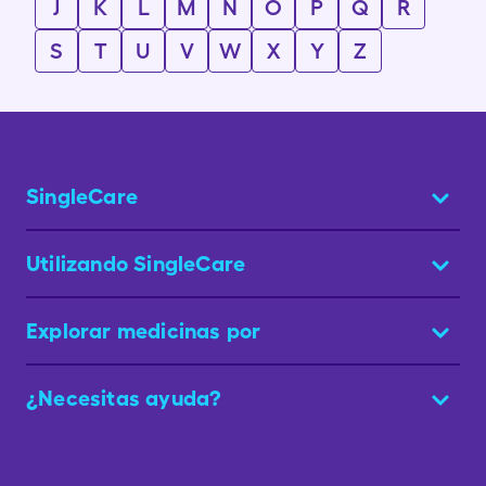
J
K
L
M
N
O
P
Q
R
S
T
U
V
W
X
Y
Z
SingleCare
Utilizando SingleCare
Explorar medicinas por
¿Necesitas ayuda?