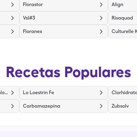
Florastor
Align
Vsl#3
Risaquad
Floranex
Culturelle 
Recetas Populares
Ranolazina de Liberación Prolongada
Lo Loestrin Fe
Clorhidrato
Carbamazepina
Zubsolv