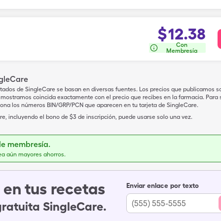
$
12.38
Con
Membresía
ngleCare
tados de SingleCare se basan en diversas fuentes. Los precios que publicamos s
mostramos coincida exactamente con el precio que recibes en la farmacia. Para sa
iona los números BIN/GRP/PCN que aparecen en tu tarjeta de SingleCare.
e, incluyendo el bono de $3 de inscripción, puede usarse solo una vez.
de membresía.
ea aún mayores ahorros.
en tus recetas
Enviar enlace por texto
gratuita SingleCare.