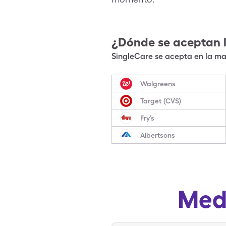
¿Dónde se aceptan 
SingleCare se acepta en la may
Walgreens
Target (CVS)
Fry’s
Albertsons
Med