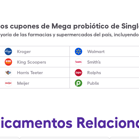
los cupones de
Mega probiótico
de Sing
oría de las farmacias y supermercados del país, incluyendo 
Kroger
Walmart
King Scoopers
Smith’s
Harris Teeter
Ralphs
Meijer
Publix
icamentos Relacion