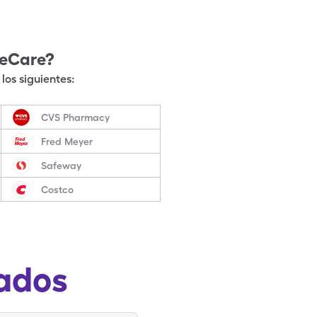
leCare?
los siguientes:
CVS Pharmacy
Fred Meyer
Safeway
Costco
ados