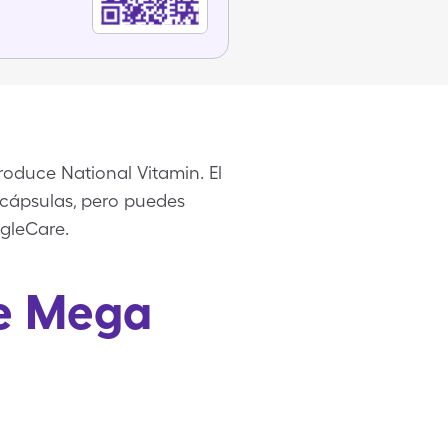
roduce National Vitamin. El
0 cápsulas, pero puedes
ngleCare.
re Mega