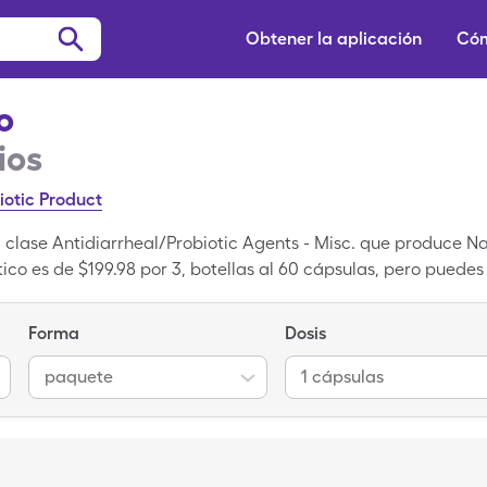
Obtener la aplicación
Cóm
o
ios
iotic Product
clase Antidiarrheal/Probiotic Agents - Misc. que produce Nat
ico es de $199.98 por 3, botellas al 60 cápsulas, pero puede
ico con tarjeta de SingleCare.
Forma
Dosis
paquete
1 cápsulas