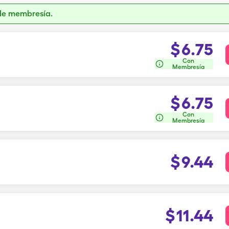
de membresía.
$
6.75
Con
Membresía
$
6.75
Con
Membresía
$
9.44
$
11.44