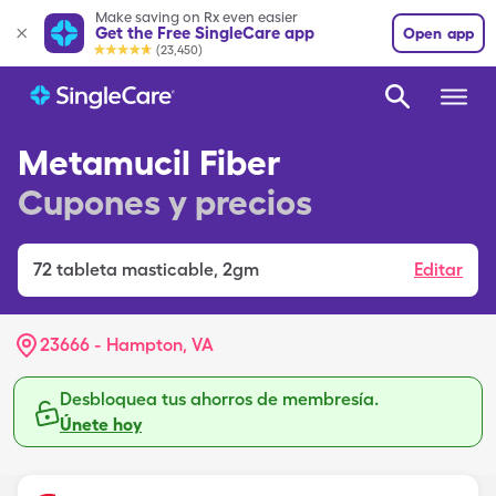
Make saving on Rx even easier
Get the Free SingleCare app
Open app
(23,450)
Metamucil Fiber
Cupones y precios
72
tableta masticable
,
2gm
Editar
23666 - Hampton, VA
Desbloquea tus ahorros de membresía.
Únete hoy