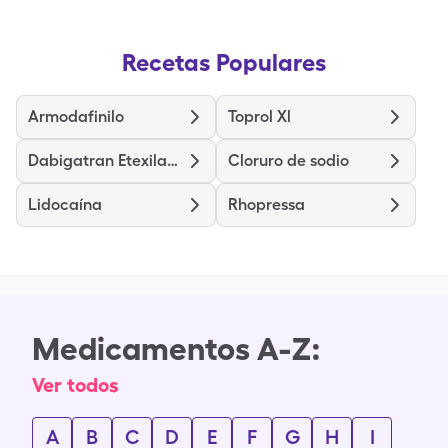
Recetas Populares
Armodafinilo
Toprol Xl
Dabigatran Etexilate Mesylate
Cloruro de sodio
Lidocaína
Rhopressa
Medicamentos A-Z:
Ver todos
A
B
C
D
E
F
G
H
I