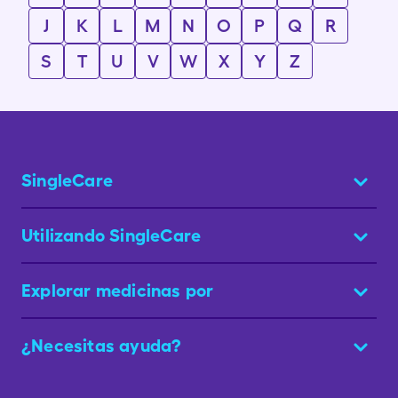
J
K
L
M
N
O
P
Q
R
S
T
U
V
W
X
Y
Z
SingleCare
Utilizando SingleCare
Explorar medicinas por
¿Necesitas ayuda?