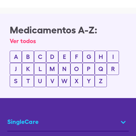
Medicamentos A-Z:
Ver todos
A
B
C
D
E
F
G
H
I
J
K
L
M
N
O
P
Q
R
S
T
U
V
W
X
Y
Z
SingleCare