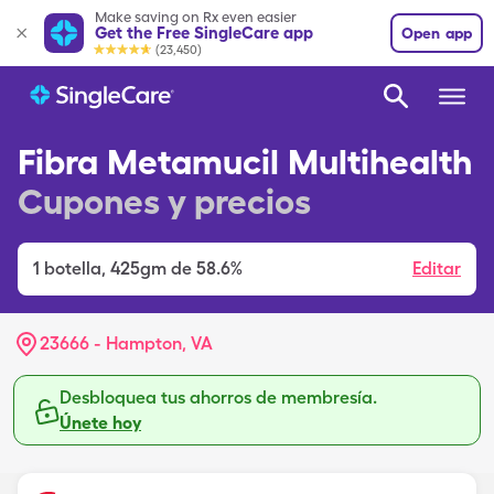
Make saving on Rx even easier
Get the Free SingleCare app
Open app
(23,450)
Fibra Metamucil Multihealth
Cupones y precios
1
botella
,
425gm de 58.6%
Editar
23666 - Hampton, VA
Desbloquea tus ahorros de membresía.
Únete hoy