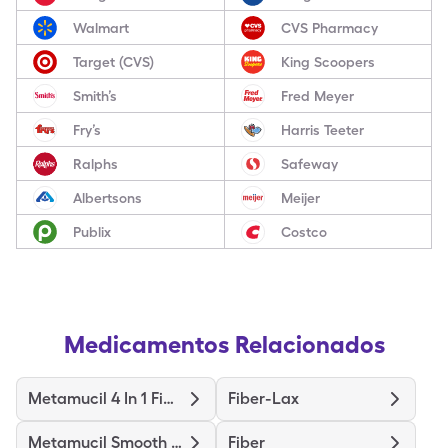
Walmart
CVS Pharmacy
Target (CVS)
King Scoopers
Smith’s
Fred Meyer
Fry’s
Harris Teeter
Ralphs
Safeway
Albertsons
Meijer
Publix
Costco
Medicamentos Relacionados
Metamucil 4 In 1 Fiber
Fiber-Lax
Metamucil Smooth Texture
Fiber