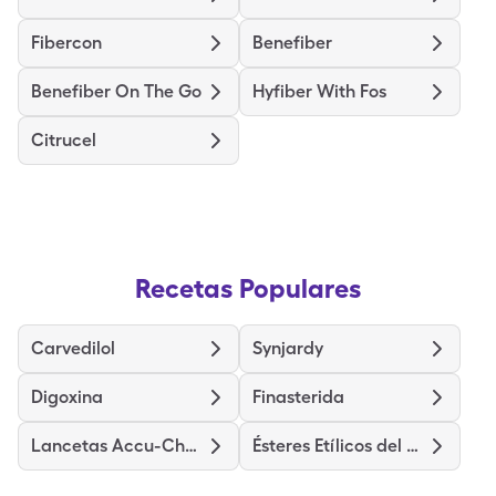
Fibercon
Benefiber
Benefiber On The Go
Hyfiber With Fos
Citrucel
Recetas Populares
Carvedilol
Synjardy
Digoxina
Finasterida
Lancetas Accu-Chek Softclix
Ésteres Etílicos del Ácido Omega 3