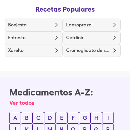
Recetas Populares
Bonjesta
Lansoprazol
Entresto
Cefdinir
Xarelto
Cromoglicato de sodio
Medicamentos A-Z:
Ver todos
A
B
C
D
E
F
G
H
I
J
K
L
M
N
O
P
Q
R