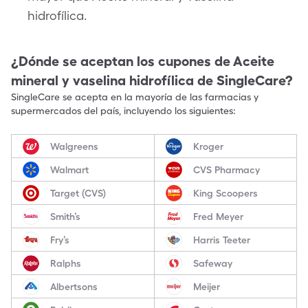
hidrofílica.
¿Dónde se aceptan los cupones de
Aceite
mineral y vaselina hidrofílica
de SingleCare?
SingleCare se acepta en la mayoría de las farmacias y
supermercados del país, incluyendo los siguientes:
Walgreens
Kroger
Walmart
CVS Pharmacy
Target (CVS)
King Scoopers
Smith’s
Fred Meyer
Fry’s
Harris Teeter
Ralphs
Safeway
Albertsons
Meijer