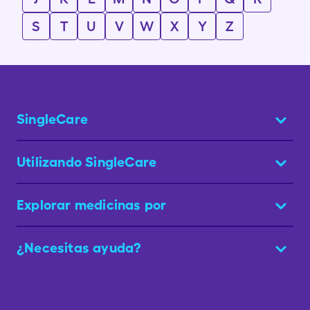
S
T
U
V
W
X
Y
Z
SingleCare
Utilizando SingleCare
Explorar medicinas por
¿Necesitas ayuda?