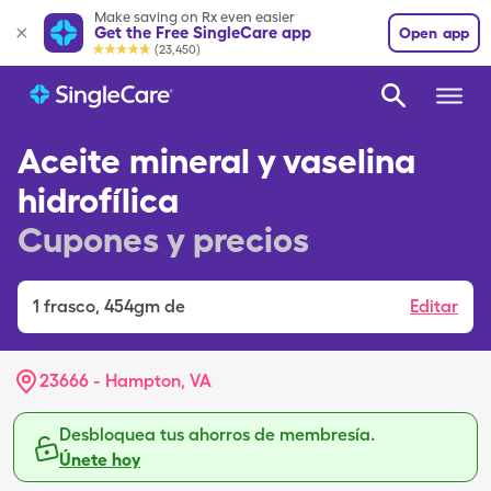
Make saving on Rx even easier
Get the Free SingleCare app
Open app
(23,450)
Aceite mineral y vaselina
hidrofílica
Cupones y precios
1
frasco
,
454gm de
Editar
23666 - Hampton, VA
Desbloquea tus ahorros de membresía.
Únete hoy