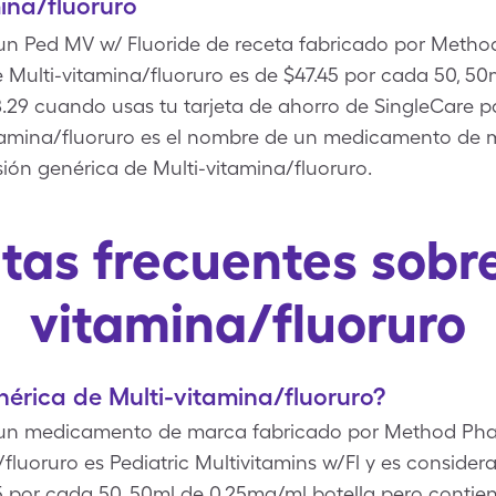
ina/fluoruro
 un Ped MV w/ Fluoride de receta fabricado por Metho
 Multi-vitamina/fluoruro es de $47.45 por cada 50, 50
.29 cuando usas tu tarjeta de ahorro de SingleCare pa
itamina/fluoruro es el nombre de un medicamento de m
rsión genérica de Multi-vitamina/fluoruro.
tas frecuentes sobre
vitamina/fluoruro
nérica de Multi-vitamina/fluoruro?
s un medicamento de marca fabricado por Method Phar
/fluoruro es Pediatric Multivitamins w/Fl y es consid
45 por cada 50, 50ml de 0.25mg/ml botella pero contie