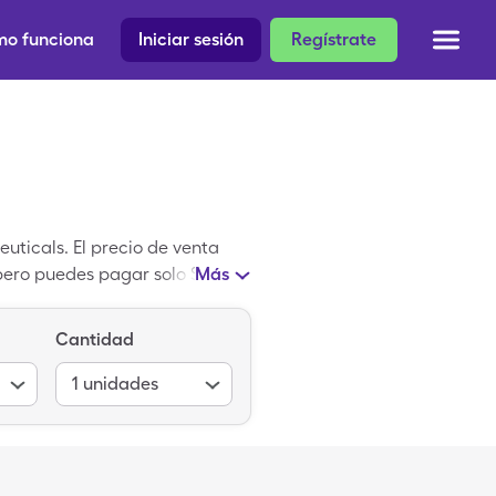
o funciona
Iniciar sesión
Regístrate
uticals. El precio de venta
pero puedes pagar solo $18.29
Más
ro. Multi-vitamina/fluoruro es
a de Multi-vitamina/fluoruro.
Cantidad
1
unidades