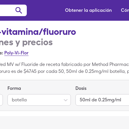
Obtener la aplicación
Cóm
-vitamina/fluoruro
es y precios
a:
Poly-Vi-Flor
 Ped MV w/ Fluoride de receta fabricado por Method Pharmace
uoruro es de $47.45 por cada 50, 50ml de 0.25mg/ml botella, 
ro de SingleCare para usar el cupón de Multi-vitamina/fluoru
e marca, Pediatric Multivitamins w/Fl es la versión genéric
Forma
Dosis
botella
50ml de 0.25mg/ml