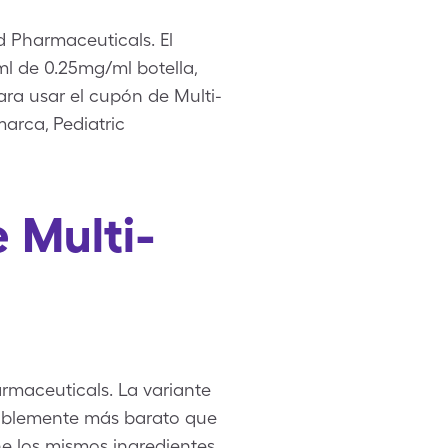
d Pharmaceuticals. El
ml de 0.25mg/ml botella,
ra usar el cupón de Multi-
arca, Pediatric
 Multi-
maceuticals. La variante
erablemente más barato que
ne los mismos ingredientes