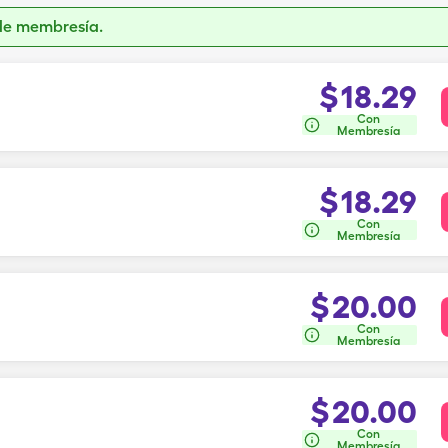
de membresía.
$
18.29
Con
Membresía
$
18.29
Con
Membresía
$
20.00
Con
Membresía
$
20.00
Con
Membresía