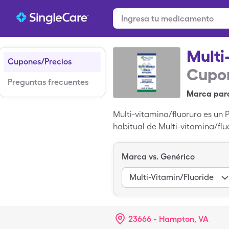
Multi
Cupones/Precios
Cupon
Preguntas frecuentes
Marca par
Multi-vitamina/fluoruro es un
habitual de Multi-vitamina/fl
cuando usas tu tarjeta de ahor
el nombre de un medicamento d
Marca vs. Genérico
Multi-Vitamin/Fluoride
23666 - Hampton, VA