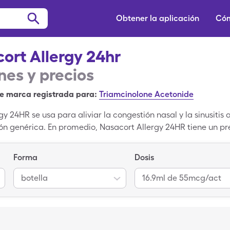
Obtener la aplicación
Cóm
ort Allergy 24hr
es y precios
e marca registrada para:
Triamcinolone Acetonide
gy 24HR se usa para aliviar la congestión nasal y la sinusitis 
ión genérica. En promedio, Nasacort Allergy 24HR tiene un pr
5mcg/act. Afortunadamente, puedes utilizar nuestra oferta d
 un 80% del precio de este medicamento para la alergia en l
Forma
Dosis
botella
16.9ml de 55mcg/act