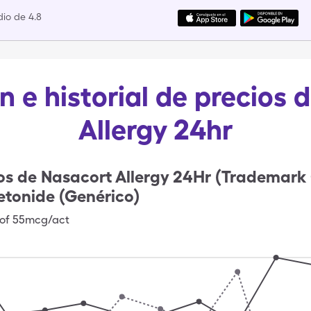
io de 4.8
n e historial de precios 
Allergy 24hr
os de
Nasacort Allergy 24Hr (Trademark 
etonide (Genérico)
 of 55mcg/act