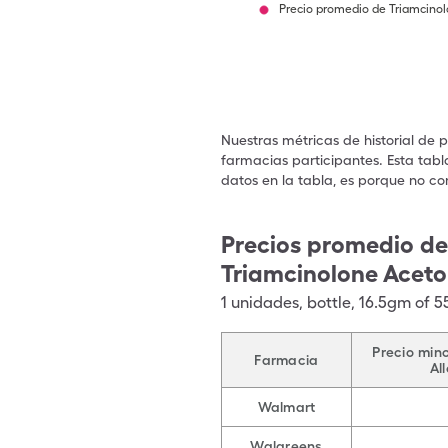
Precio promedio de Triamcino
Nuestras métricas de historial de 
farmacias participantes. Esta tabl
datos en la tabla, es porque no co
Precios promedio de
Triamcinolone Aceto
1
unidades
,
bottle
,
16.5gm of 
Precio min
Farmacia
Al
Walmart
Walgreens