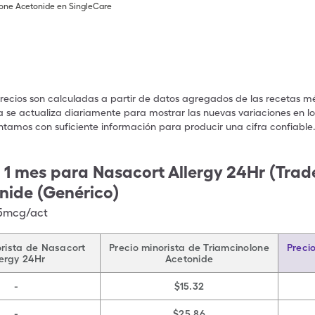
lone Acetonide en SingleCare
precios son calculadas a partir de datos agregados de las recetas m
a se actualiza diariamente para mostrar las nuevas variaciones en los
ntamos con suficiente información para producir una cifra confiable
 1 mes para Nasacort Allergy 24Hr (Trad
nide (Genérico)
55mcg/act
orista de Nasacort
Precio minorista de Triamcinolone
Preci
lergy 24Hr
Acetonide
-
$15.32
-
$25.86