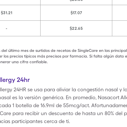
$31.21
$17.07
-
$22.65
s del último mes de surtidos de recetas de SingleCare en las principa
 los precios típicos más precisos por farmacia. Si falta algún dato 
nerar una cifra confiable.
lergy 24hr
llergy 24HR se usa para aliviar la congestión nasal y la
nasal es la versión genérica. En promedio, Nasacort Al
 cada 1 botella de 16.9ml de 55mcg/act. Afortunadamen
eCare para recibir un descuento de hasta un 80% del
cias participantes cerca de ti.