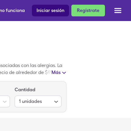
o funciona
Iniciar sesión
Regístrate
asociadas con las alergias. La
ecio de alrededor de $49.14 por
Más
e ahorros de SingleCare para
as farmacias participantes
Cantidad
1
unidades