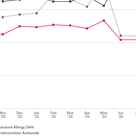
Nov
Dec
Jan
Feb
Mar
Apr
May
Jun
'25
'25
'26
'26
'26
'26
'26
'26
asacort Allergy 24Hr
Triamcinolone Acetonide