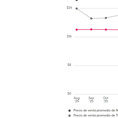
$
24
$
16
$
8
$
0
Aug
Sep
Oct
'25
'25
'25
Precio de venta promedio de N
Precio de venta promedio de 