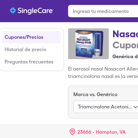
Nasac
Cupones/Precios
Cupon
Historial de precio
Genérica d
Preguntas frecuentes
El aerosol nasal Nasacort Aller
triamcinolona nasal es la vers
cada 1 botella de 16.9ml de 5
recibir un descuento de hasta
Marca vs. Genérico
cerca de ti.
Triamcinolone Acetonide
23666 - Hampton, VA