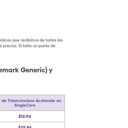
édicas que recibimos de todas las
 precios. Si falta un punto de
.
emark Generic) y
o de Triamcinolone Acetonide en
SingleCare
$12.06
$25.86