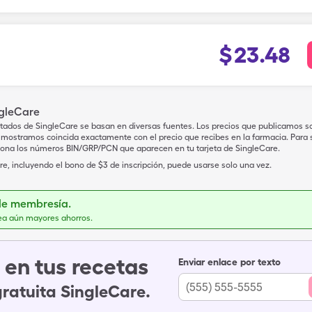
$
23.48
ngleCare
tados de SingleCare se basan en diversas fuentes. Los precios que publicamos s
mostramos coincida exactamente con el precio que recibes en la farmacia. Para sa
iona los números BIN/GRP/PCN que aparecen en tu tarjeta de SingleCare.
e, incluyendo el bono de $3 de inscripción, puede usarse solo una vez.
de membresía.
ea aún mayores ahorros.
en tus recetas
Enviar enlace por texto
gratuita SingleCare.