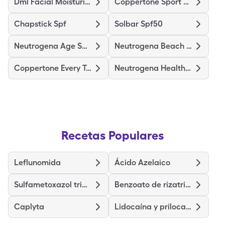
Dml Facial Moisturizer
Coppertone Sport 4-In-1 Spf50
Chapstick Spf
Solbar Spf50
Neutrogena Age Shield Spf70
Neutrogena Beach Defense Spf70
Coppertone Every Tone Spf50
Neutrogena Healthy Defense
Recetas Populares
Leflunomida
Ácido Azelaico
Sulfametoxazol trimetoprima
Benzoato de rizatriptán
Caplyta
Lidocaína y prilocaína