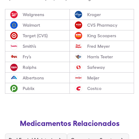
Walgreens
Kroger
Walmart
CVS Pharmacy
Target (CVS)
King Scoopers
Smith’s
Fred Meyer
Fry’s
Harris Teeter
Ralphs
Safeway
Albertsons
Meijer
Publix
Costco
Medicamentos Relacionados