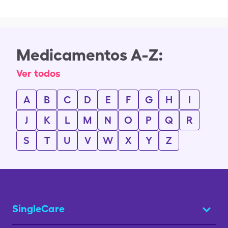
Medicamentos A-Z:
Ver todos
A
B
C
D
E
F
G
H
I
J
K
L
M
N
O
P
Q
R
S
T
U
V
W
X
Y
Z
SingleCare