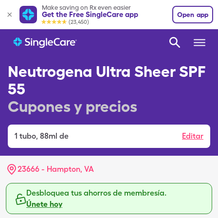
Make saving on Rx even easier
Get the Free SingleCare app
Open app
(23,450)
Neutrogena Ultra Sheer SPF
55
Cupones y precios
1
tubo
,
88ml de
Editar
23666 - Hampton, VA
Desbloquea tus ahorros de membresía.
Únete hoy