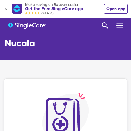
Make saving on Rx even easier
Get the Free SingleCare app
Open app
(23,450)
Nucala