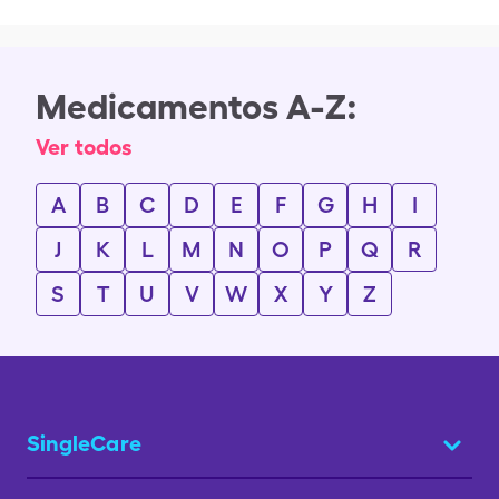
Medicamentos A-Z:
Ver todos
A
B
C
D
E
F
G
H
I
J
K
L
M
N
O
P
Q
R
S
T
U
V
W
X
Y
Z
SingleCare