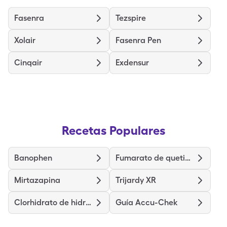
Fasenra
Tezspire
Xolair
Fasenra Pen
Cinqair
Exdensur
Recetas Populares
Banophen
Fumarato de quetiapina
Mirtazapina
Trijardy XR
Clorhidrato de hidralazina
Guía Accu-Chek