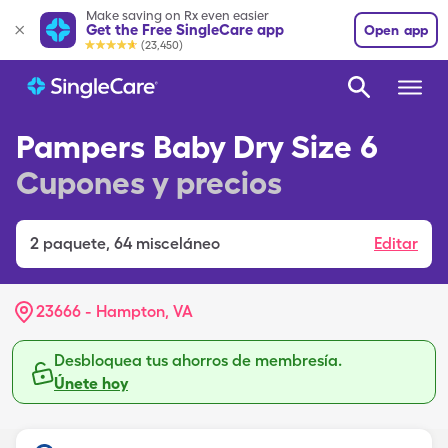
Make saving on Rx even easier
Get the Free SingleCare app
Open app
(23,450)
Pampers Baby Dry Size 6
Cupones y precios
2
paquete
,
64 misceláneo
Editar
23666 - Hampton, VA
Desbloquea tus ahorros de membresía.
Únete hoy