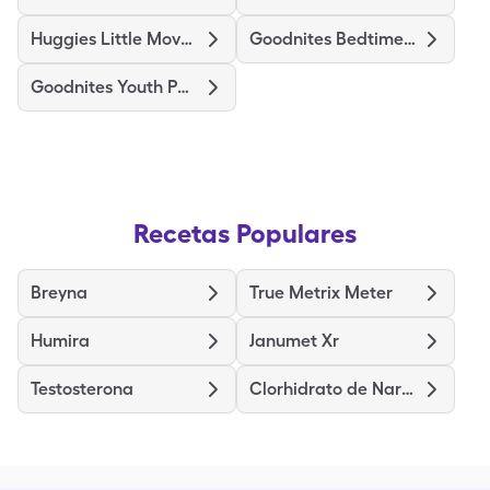
Huggies Little Movers Step 6
Goodnites Bedtime Underwear
Goodnites Youth Pants Boys S/M
Recetas Populares
Breyna
True Metrix Meter
Humira
Janumet Xr
Testosterona
Clorhidrato de Naratriptán