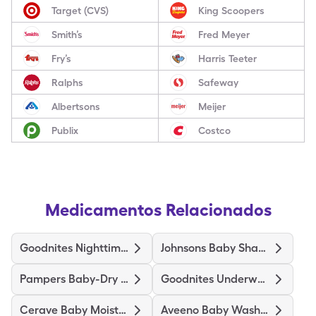
Target (CVS)
King Scoopers
Smith’s
Fred Meyer
Fry’s
Harris Teeter
Ralphs
Safeway
Albertsons
Meijer
Publix
Costco
Medicamentos Relacionados
Goodnites Nighttime Underwear
Johnsons Baby Shampoo
Pampers Baby-Dry Size 3
Goodnites Underwear Boys S/M
Cerave Baby Moisturizing
Aveeno Baby Wash & Shampoo