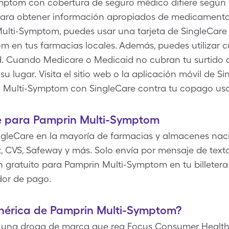
mptom con cobertura de seguro médico difiere según
 para obtener información apropiados de medicamento 
ulti-Symptom, puedes usar una tarjeta de SingleCare
 en tus farmacias locales. Además, puedes utilizar c
d. Cuando Medicare o Medicaid no cubran tu surtido
u lugar. Visita el sitio web o la aplicación móvil de 
 Multi-Symptom con SingleCare contra tu copago us
e para Pamprin Multi-Symptom
gleCare en la mayoría de farmacias y almacenes naci
, CVS, Safeway y más. Solo envía por mensaje de texto,
 gratuito para Pamprin Multi-Symptom en tu billetera d
dor de pago.
enérica de Pamprin Multi-Symptom?
 una droga de marca que rea Focus Consumer Healthc