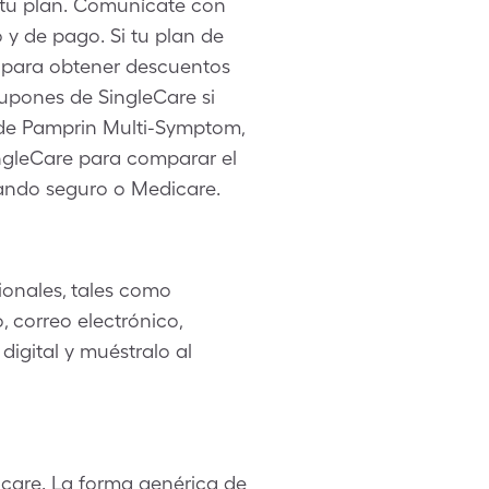
 tu plan. Comunícate con
y de pago. Si tu plan de
 para obtener descuentos
upones de SingleCare si
 de Pamprin Multi-Symptom,
SingleCare para comparar el
ando seguro o Medicare.
onales, tales como
 correo electrónico,
igital y muéstralo al
are. La forma genérica de