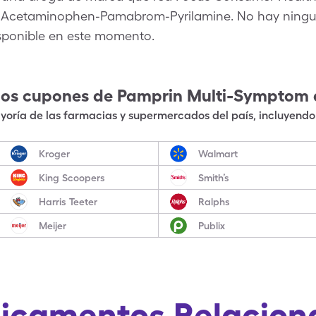
 Acetaminophen-Pamabrom-Pyrilamine. No hay ningun
sponible en este momento.
los cupones de
Pamprin Multi-Symptom
oría de las farmacias y supermercados del país, incluyendo 
Kroger
Walmart
King Scoopers
Smith’s
Harris Teeter
Ralphs
Meijer
Publix
icamentos Relacion