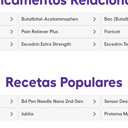
Butalbital-Acetaminophen
Bac (Butal
Pain Reliever Plus
Fioricet
Excedrin Extra Strength
Excedrin T
Recetas Populares
Bd Pen Needle Nano 2nd Gen
Sensor De
Jublia
Proteína M