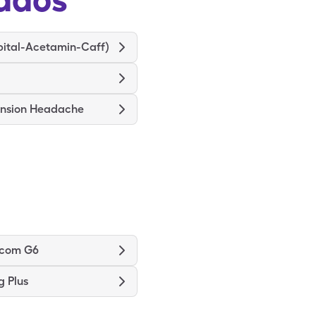
bital-Acetamin-Caff)
ension Headache
xcom G6
g Plus