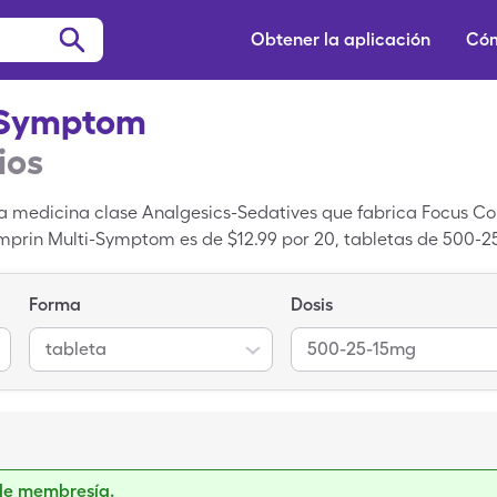
Obtener la aplicación
Cóm
-Symptom
ios
 medicina clase Analgesics-Sedatives que fabrica Focus Co
mprin Multi-Symptom es de $12.99 por 20, tabletas de 500-
-25-15mg de Pamprin Multi-Symptom cuando usas tu una tarj
Forma
Dosis
tableta
500-25-15mg
de membresía.