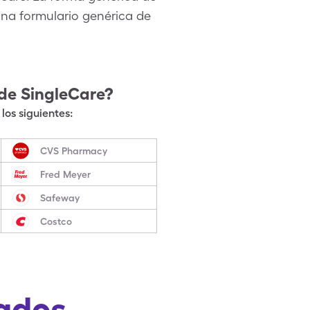
a formulario genérica de
de SingleCare?
los siguientes:
CVS Pharmacy
Fred Meyer
Safeway
Costco
ados