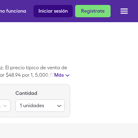
o funciona
Iniciar sesión
Regístrate
. El precio típico de venta de
gar $48.94 por 1, 5,000,000
Más
ica es una medicina genérico.
Cantidad
r vial
1
unidades