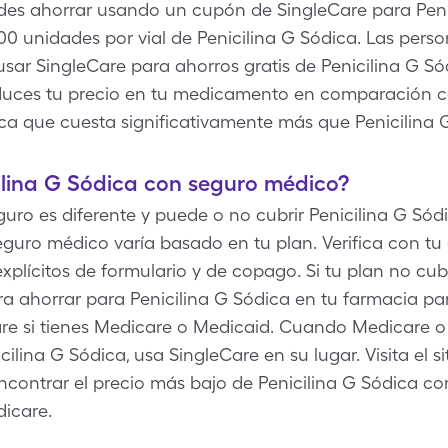
des ahorrar usando un cupón de SingleCare para Peni
,000 unidades por vial de Penicilina G Sódica. Las per
ar SingleCare para ahorros gratis de Penicilina G Sód
uces tu precio en tu medicamento en comparación co
ca que cuesta significativamente más que Penicilina 
ilina G Sódica con seguro médico?
uro es diferente y puede o no cubrir Penicilina G Sódi
guro médico varía basado en tu plan. Verifica con tu 
plícitos de formulario y de copago. Si tu plan no cub
a ahorrar para Penicilina G Sódica en tu farmacia pa
Care si tienes Medicare o Medicaid. Cuando Medicare 
ilina G Sódica, usa SingleCare en su lugar. Visita el s
ncontrar el precio más bajo de Penicilina G Sódica co
icare.