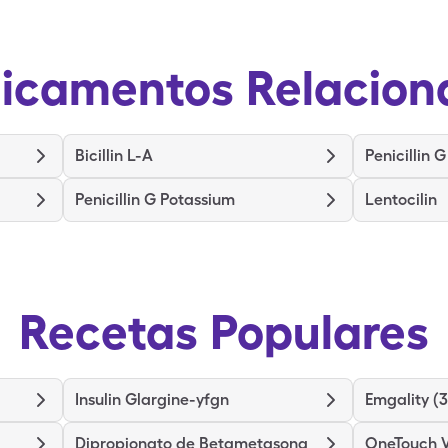
icamentos Relacion
Bicillin L-A
Penicillin 
Penicillin G Potassium
Lentocilin
Recetas Populares
Insulin Glargine-yfgn
Emgality (
Dipropionato de Betametasona
OneTouch Ve