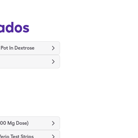
ados
G Pot In Dextrose
300 Mg Dose)
rio Test Strips