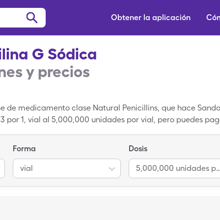
Obtener la aplicación
Cóm
ilina G Sódica
es y precios
se de medicamento clase Natural Penicillins, que hace Sandoz
53 por 1, vial al 5,000,000 unidades por vial, pero puedes pa
usas tu tarjeta de descuento de SingleCare. Penicilina G Sód
Forma
Dosis
vial
5,000,000 unidades po