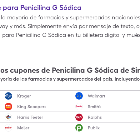
 para Penicilina G Sódica
 la mayoría de farmacias y supermercados nacionales
way y más. Simplemente envía por mensaje de texto, co
para Penicilina G Sódica en tu billetera digital y mués
los cupones de
Penicilina G Sódica
de Si
oría de las farmacias y supermercados del país, incluyendo 
Kroger
Walmart
King Scoopers
Smith’s
Harris Teeter
Ralphs
Meijer
Publix