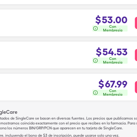
$
53.00
Con
Membresía
$
54.53
Con
Membresía
$
67.99
Con
Membresía
ngleCare
tados de SingleCare se basan en diversas fuentes. Los precios que publicamos s
mostramos coincida exactamente con el precio que recibes en la farmacia. Para sa
iona los números BIN/GRP/PCN que aparecen en tu tarjeta de SingleCare.
e, incluyendo el bono de $3 de inscripción, puede usarse solo una vez.