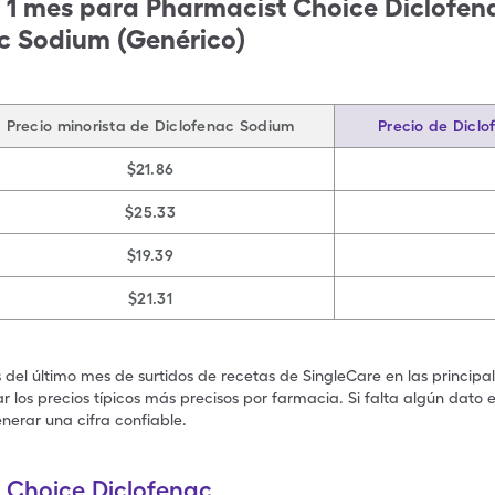
 1 mes para Pharmacist Choice Diclofe
ac Sodium (Genérico)
Precio minorista de Diclofenac Sodium
Precio de Dicl
$21.86
$25.33
$19.39
$21.31
s del último mes de surtidos de recetas de SingleCare en las principa
 los precios típicos más precisos por farmacia. Si falta algún dato 
nerar una cifra confiable.
 Choice Diclofenac