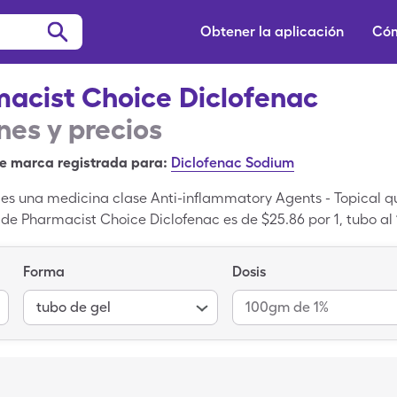
Obtener la aplicación
Cóm
acist Choice Diclofenac
es y precios
e marca registrada para:
Diclofenac Sodium
es una medicina clase Anti-inflammatory Agents - Topical qu
 de Pharmacist Choice Diclofenac es de $25.86 por 1, tubo a
 al 100gm de 1% de la versión genérica de Pharmacist Choice 
os recetados de SingleCare. Pharmacist Choice Diclofena
Forma
Dosis
 (Topical) es la forma genérica de Pharmacist Choice Diclofe
tubo de gel
100gm de 1%