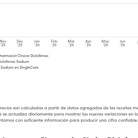
Nov
Dec
Jan
Feb
Mar
Apr
May
Jun
'25
'25
'26
'26
'26
'26
'26
'26
harmacist Choice Diclofenac
Diclofenac Sodium
c Sodium en SingleCare
precios son calculadas a partir de datos agregados de las recetas m
a se actualiza diariamente para mostrar las nuevas variaciones en los
ntamos con suficiente información para producir una cifra confiable