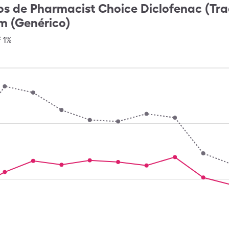
os de
Pharmacist Choice Diclofenac (Tr
m (Genérico)
 1%