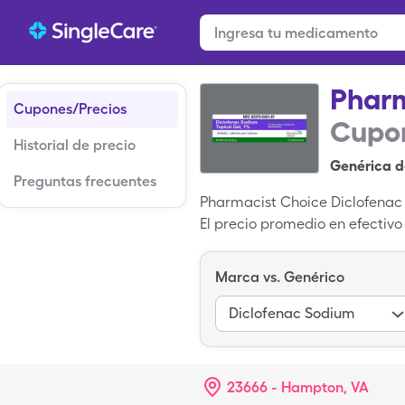
Pharm
Cupones/Precios
Cupon
Historial de precio
Genérica d
Preguntas frecuentes
Pharmacist Choice Diclofenac 
El precio promedio en efectivo
pagar $6.11 por 1, tubo de gel
de descuento para medicament
Marca vs. Genérico
registrada; Diclofenac Sodium
Diclofenac Sodium
23666 - Hampton, VA