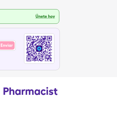
Únete hoy
Enviar
e Pharmacist