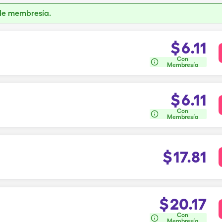
de membresía.
$
6.11
Con
Membresía
$
6.11
Con
Membresía
$
17.81
$
20.17
Con
Membresía