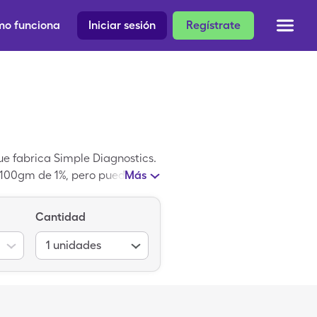
o funciona
Iniciar sesión
Regístrate
e fabrica Simple Diagnostics.
l 100gm de 1%, pero puedes
Más
Diclofenac con tu una tarjeta
c es una droga de marca
Cantidad
nac.
1
unidades