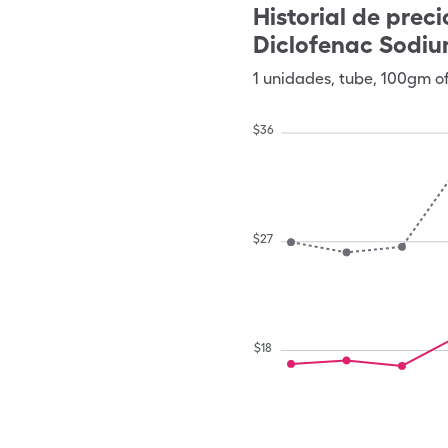
Historial de preci
Diclofenac Sodiu
1
unidades
,
tube
,
100gm of
$
36
$
27
$
18