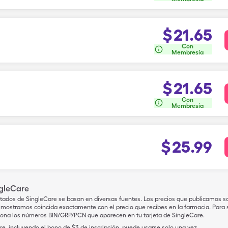
$
21.65
Con
Membresía
$
21.65
Con
Membresía
$
25.99
ngleCare
tados de SingleCare se basan en diversas fuentes. Los precios que publicamos s
mostramos coincida exactamente con el precio que recibes en la farmacia. Para sa
iona los números BIN/GRP/PCN que aparecen en tu tarjeta de SingleCare.
e, incluyendo el bono de $3 de inscripción, puede usarse solo una vez.