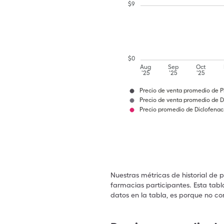
$
9
$
0
Aug
Sep
Oct
'25
'25
'25
Precio de venta promedio de P
Precio de venta promedio de 
Precio promedio de Diclofena
Nuestras métricas de historial de 
farmacias participantes. Esta tabl
datos en la tabla, es porque no co