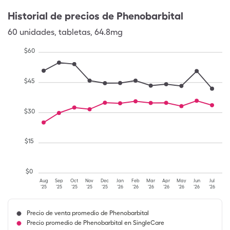
Historial de precios de
Phenobarbital
60
unidades
,
tabletas
,
64.8mg
$
60
$
45
$
30
$
15
$
0
Aug
Sep
Oct
Nov
Dec
Jan
Feb
Mar
Apr
May
Jun
Jul
'25
'25
'25
'25
'25
'26
'26
'26
'26
'26
'26
'26
Precio de venta promedio de Phenobarbital
Precio promedio de Phenobarbital en SingleCare