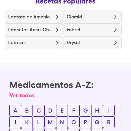
Recetas Populares
Lactato de Amonio
Clomid
Lancetas Accu-Chek Softclix
Enbrel
Letrozol
Drysol
Medicamentos A-Z:
Ver todos
A
B
C
D
E
F
G
H
I
J
K
L
M
N
O
P
Q
R