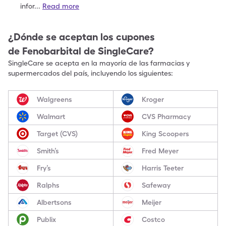
infor
...
Read more
¿Dónde se aceptan los cupones
de
Fenobarbital
de SingleCare?
SingleCare se acepta en la mayoría de las farmacias y
supermercados del país, incluyendo los siguientes:
Walgreens
Kroger
Walmart
CVS Pharmacy
Target (CVS)
King Scoopers
Smith’s
Fred Meyer
Fry’s
Harris Teeter
Ralphs
Safeway
Albertsons
Meijer
Publix
Costco