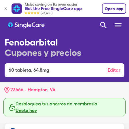
Make saving on Rx even easier
Get the Free SingleCare app
Open app
(23,450)
Fenobarbital
Cupones y precios
60
tableta
,
64.8mg
Editar
23666 - Hampton, VA
Desbloquea tus ahorros de membresía.
Únete hoy